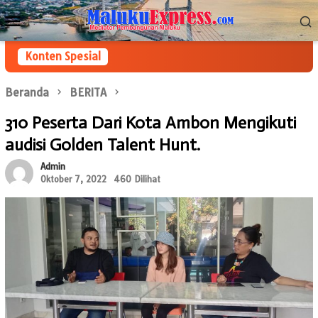
Loncat
Menu
ke
Mobile
konten
Konten Spesial
Beranda
BERITA
310 Peserta Dari Kota Ambon Mengikuti
audisi Golden Talent Hunt.
Admin
Oktober 7, 2022
460 Dilihat