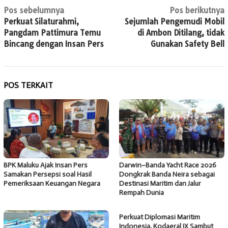
Navigasi
Pos sebelumnya
Pos berikutnya
Perkuat Silaturahmi,
Sejumlah Pengemudi Mobil
pos
Pangdam Pattimura Temu
di Ambon Ditilang, tidak
Bincang dengan Insan Pers
Gunakan Safety Bell
POS TERKAIT
BPK Maluku Ajak Insan Pers
Darwin–Banda Yacht Race 2026
Samakan Persepsi soal Hasil
Dongkrak Banda Neira sebagai
Pemeriksaan Keuangan Negara
Destinasi Maritim dan Jalur
Rempah Dunia
Perkuat Diplomasi Maritim
Indonesia, Kodaeral IX Sambut