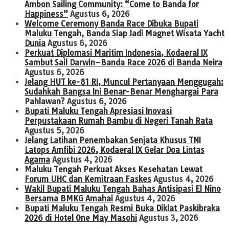
Ambon Sailing Community: “Come to Banda for
Happiness”
Agustus 6, 2026
Welcome Ceremony Banda Race Dibuka Bupati
Maluku Tengah, Banda Siap Jadi Magnet Wisata Yacht
Dunia
Agustus 6, 2026
Perkuat Diplomasi Maritim Indonesia, Kodaeral IX
Sambut Sail Darwin–Banda Race 2026 di Banda Neira
Agustus 6, 2026
Jelang HUT ke-81 RI, Muncul Pertanyaan Menggugah:
Sudahkah Bangsa Ini Benar-Benar Menghargai Para
Pahlawan?
Agustus 6, 2026
Bupati Maluku Tengah Apresiasi Inovasi
Perpustakaan Rumah Bambu di Negeri Tanah Rata
Agustus 5, 2026
Jelang Latihan Penembakan Senjata Khusus TNI
Latops Amfibi 2026, Kodaeral IX Gelar Doa Lintas
Agama
Agustus 4, 2026
Maluku Tengah Perkuat Akses Kesehatan Lewat
Forum UHC dan Kemitraan Faskes
Agustus 4, 2026
Wakil Bupati Maluku Tengah Bahas Antisipasi El Nino
Bersama BMKG Amahai
Agustus 4, 2026
Bupati Maluku Tengah Resmi Buka Diklat Paskibraka
2026 di Hotel One May Masohi
Agustus 3, 2026