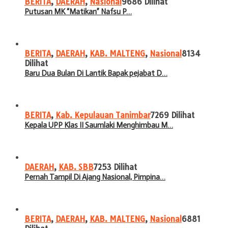
BERITA
,
DAERAH
,
Nasional
9686 Dilihat
Putusan MK “Matikan” Nafsu P…
BERITA
,
DAERAH
,
KAB. MALTENG
,
Nasional
8134
Dilihat
Baru Dua Bulan Di Lantik Bapak pejabat D…
BERITA
,
Kab. Kepulauan Tanimbar
7269 Dilihat
Kepala UPP Klas II Saumlaki Menghimbau M…
DAERAH
,
KAB. SBB
7253 Dilihat
Pernah Tampil Di Ajang Nasional, Pimpina…
BERITA
,
DAERAH
,
KAB. MALTENG
,
Nasional
6881