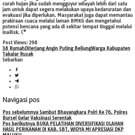
curah hujan jika sudah mengguyur wilayah lebih dari satu
jam untuk dapat segera melakukan upaya kedaruratan dan
evakuasi jika diperlukan. Masyarakat juga dapat memantau
prakiraan cuaca melalui laman BMKG dan mengetahui
potensi bencana yang ada di sekitar tempat tinggal melalui
inaRisk. (*
Post Views:
298
38 Rumah
Diterjang Angin Puting Beliung
Warga Kabupaten
Takalar Rusak
Sebarkan
Navigasi pos
Pos sebelumnya
Sambut Bhayangkara Polri Ke 76, Polres
Bursel Gelar Vaksinasi Serentak
Pos berikutnya
BUKA PELATIHAN DIVERSIFIKASI OLAHAN
HASIL PERIKANAN DI KAB. SBT, WIDYA MI APRESIASI DKP