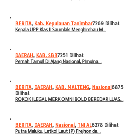
BERITA
,
Kab. Kepulauan Tanimbar
7269 Dilihat
Kepala UPP Klas II Saumlaki Menghimbau M…
DAERAH
,
KAB. SBB
7251 Dilihat
Pernah Tampil Di Ajang Nasional, Pimpina…
BERITA
,
DAERAH
,
KAB. MALTENG
,
Nasional
6875
Dilihat
ROKOK ILEGAL MERK OMNI BOLD BEREDAR LUAS…
BERITA
,
DAERAH
,
Nasional
,
TNI AL
6278 Dilihat
Putra Maluku, Letkol Laut (P) Frejhon da…