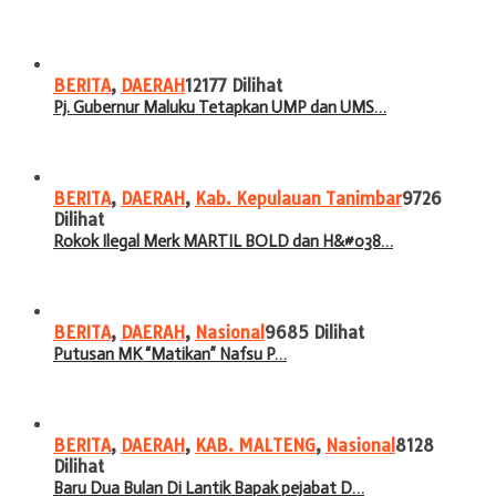
BERITA
,
DAERAH
12177 Dilihat
Pj. Gubernur Maluku Tetapkan UMP dan UMS…
BERITA
,
DAERAH
,
Kab. Kepulauan Tanimbar
9726
Dilihat
Rokok Ilegal Merk MARTIL BOLD dan H&#038…
BERITA
,
DAERAH
,
Nasional
9685 Dilihat
Putusan MK “Matikan” Nafsu P…
BERITA
,
DAERAH
,
KAB. MALTENG
,
Nasional
8128
Dilihat
Baru Dua Bulan Di Lantik Bapak pejabat D…