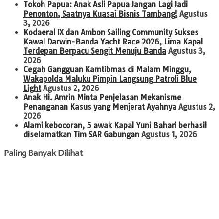
Tokoh Papua: Anak Asli Papua Jangan Lagi Jadi
Penonton, Saatnya Kuasai Bisnis Tambang!
Agustus
3, 2026
Kodaeral IX dan Ambon Sailing Community Sukses
Kawal Darwin-Banda Yacht Race 2026, Lima Kapal
Terdepan Berpacu Sengit Menuju Banda
Agustus 3,
2026
Cegah Gangguan Kamtibmas di Malam Minggu,
Wakapolda Maluku Pimpin Langsung Patroli Blue
Light
Agustus 2, 2026
Anak Hi. Amrin Minta Penjelasan Mekanisme
Penanganan Kasus yang Menjerat Ayahnya
Agustus 2,
2026
Alami kebocoran, 5 awak Kapal Yuni Bahari berhasil
diselamatkan Tim SAR Gabungan
Agustus 1, 2026
Paling Banyak Dilihat