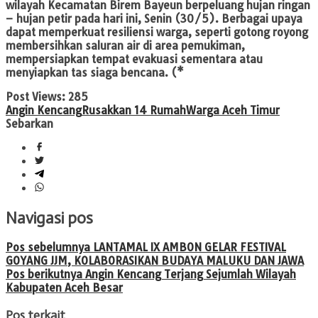
wilayah Kecamatan Birem Bayeun berpeluang hujan ringan
– hujan petir pada hari ini, Senin (30/5). Berbagai upaya
dapat memperkuat resiliensi warga, seperti gotong royong
membersihkan saluran air di area pemukiman,
mempersiapkan tempat evakuasi sementara atau
menyiapkan tas siaga bencana. (*
Post Views:
285
Angin Kencang
Rusakkan 14 Rumah
Warga Aceh Timur
Sebarkan
Navigasi pos
Pos sebelumnya
LANTAMAL IX AMBON GELAR FESTIVAL
GOYANG JJM, KOLABORASIKAN BUDAYA MALUKU DAN JAWA
Pos berikutnya
Angin Kencang Terjang Sejumlah Wilayah
Kabupaten Aceh Besar
Pos terkait