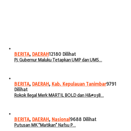
BERITA
,
DAERAH
12180 Dilihat
Pj. Gubernur Maluku Tetapkan UMP dan UMS…
BERITA
,
DAERAH
,
Kab. Kepulauan Tanimbar
9791
Dilihat
Rokok Ilegal Merk MARTIL BOLD dan H&#038…
BERITA
,
DAERAH
,
Nasional
9688 Dilihat
Putusan MK “Matikan” Nafsu P…