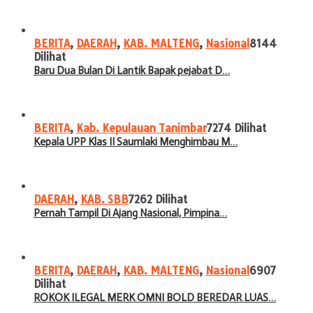
BERITA
,
DAERAH
,
KAB. MALTENG
,
Nasional
8144
Dilihat
Baru Dua Bulan Di Lantik Bapak pejabat D…
BERITA
,
Kab. Kepulauan Tanimbar
7274 Dilihat
Kepala UPP Klas II Saumlaki Menghimbau M…
DAERAH
,
KAB. SBB
7262 Dilihat
Pernah Tampil Di Ajang Nasional, Pimpina…
BERITA
,
DAERAH
,
KAB. MALTENG
,
Nasional
6907
Dilihat
ROKOK ILEGAL MERK OMNI BOLD BEREDAR LUAS…