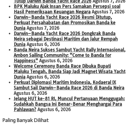
Tutup Darwin Banda Yacht Race 2026
Agustus 7, 2026
BPK Maluku Ajak Insan Pers Samakan Persepsi soal
Hasil Pemeriksaan Keuangan Negara
Agustus 7, 2026
Darwin–Banda Yacht Race 2026 Resmi Ditutup,
Perkuat Persahabatan dan Promosikan Banda ke
Dunia
Agustus 7, 2026
Darwin–Banda Yacht Race 2026 Dongkrak Banda
Neira sebagai Destinasi Maritim dan Jalur Rempah
Dunia
Agustus 6, 2026
Banda Neira Sukses Sambut Yacht Rally Internasional,
Ambon Sailing Community: “Come to Banda for
Happiness”
Agustus 6, 2026
Welcome Ceremony Banda Race Dibuka Bupati
Maluku Tengah, Banda Siap Jadi Magnet Wisata Yacht
Dunia
Agustus 6, 2026
Perkuat Diplomasi Maritim Indonesia, Kodaeral IX
Sambut Sail Darwin–Banda Race 2026 di Banda Neira
Agustus 6, 2026
Jelang HUT ke-81 RI, Muncul Pertanyaan Menggugah:
Sudahkah Bangsa Ini Benar-Benar Menghargai Para
Pahlawan?
Agustus 6, 2026
Paling Banyak Dilihat