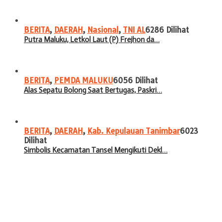
BERITA
,
DAERAH
,
Nasional
,
TNI AL
6286 Dilihat
Putra Maluku, Letkol Laut (P) Frejhon da…
BERITA
,
PEMDA MALUKU
6056 Dilihat
Alas Sepatu Bolong Saat Bertugas, Paskri…
BERITA
,
DAERAH
,
Kab. Kepulauan Tanimbar
6023
Dilihat
Simbolis Kecamatan Tansel Mengikuti Dekl…