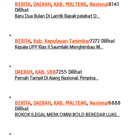
BERITA
,
DAERAH
,
KAB. MALTENG
,
Nasional
8141
Dilihat
Baru Dua Bulan Di Lantik Bapak pejabat D…
BERITA
,
Kab. Kepulauan Tanimbar
7272 Dilihat
Kepala UPP Klas II Saumlaki Menghimbau M…
DAERAH
,
KAB. SBB
7255 Dilihat
Pernah Tampil Di Ajang Nasional, Pimpina…
BERITA
,
DAERAH
,
KAB. MALTENG
,
Nasional
6888
Dilihat
ROKOK ILEGAL MERK OMNI BOLD BEREDAR LUAS…