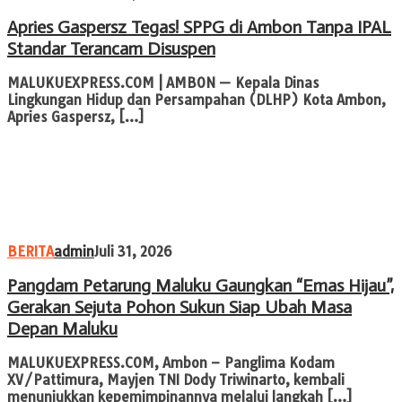
Apries Gaspersz Tegas! SPPG di Ambon Tanpa IPAL
Standar Terancam Disuspen
MALUKUEXPRESS.COM | AMBON — Kepala Dinas
Lingkungan Hidup dan Persampahan (DLHP) Kota Ambon,
Apries Gaspersz, […]
BERITA
admin
Juli 31, 2026
Pangdam Petarung Maluku Gaungkan “Emas Hijau”,
Gerakan Sejuta Pohon Sukun Siap Ubah Masa
Depan Maluku
MALUKUEXPRESS.COM, Ambon – Panglima Kodam
XV/Pattimura, Mayjen TNI Dody Triwinarto, kembali
menunjukkan kepemimpinannya melalui langkah […]