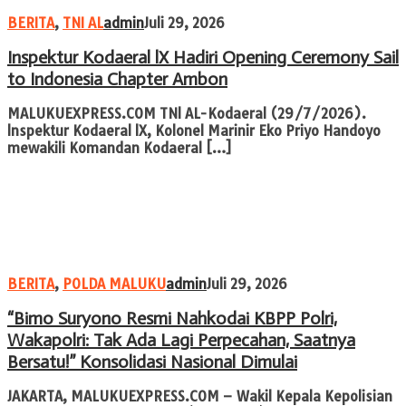
BERITA
,
TNI AL
admin
Juli 29, 2026
Inspektur Kodaeral lX Hadiri Opening Ceremony Sail
to Indonesia Chapter Ambon
MALUKUEXPRESS.COM TNl AL-Kodaeral (29/7/2026).
lnspektur Kodaeral lX, Kolonel Marinir Eko Priyo Handoyo
mewakili Komandan Kodaeral […]
BERITA
,
POLDA MALUKU
admin
Juli 29, 2026
“Bimo Suryono Resmi Nahkodai KBPP Polri,
Wakapolri: Tak Ada Lagi Perpecahan, Saatnya
Bersatu!” Konsolidasi Nasional Dimulai
JAKARTA, MALUKUEXPRESS.COM – Wakil Kepala Kepolisian