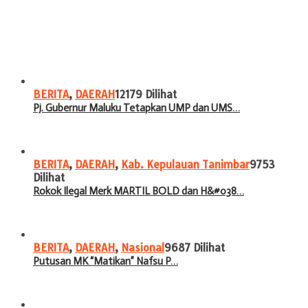
BERITA
,
DAERAH
12179 Dilihat
Pj. Gubernur Maluku Tetapkan UMP dan UMS…
BERITA
,
DAERAH
,
Kab. Kepulauan Tanimbar
9753
Dilihat
Rokok Ilegal Merk MARTIL BOLD dan H&#038…
BERITA
,
DAERAH
,
Nasional
9687 Dilihat
Putusan MK “Matikan” Nafsu P…