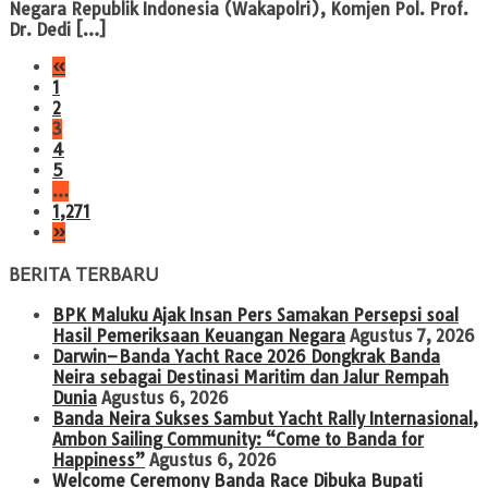
Negara Republik Indonesia (Wakapolri), Komjen Pol. Prof.
Dr. Dedi […]
«
1
2
3
4
5
…
1,271
»
BERITA TERBARU
BPK Maluku Ajak Insan Pers Samakan Persepsi soal
Hasil Pemeriksaan Keuangan Negara
Agustus 7, 2026
Darwin–Banda Yacht Race 2026 Dongkrak Banda
Neira sebagai Destinasi Maritim dan Jalur Rempah
Dunia
Agustus 6, 2026
Banda Neira Sukses Sambut Yacht Rally Internasional,
Ambon Sailing Community: “Come to Banda for
Happiness”
Agustus 6, 2026
Welcome Ceremony Banda Race Dibuka Bupati