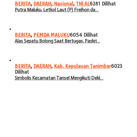
BERITA
,
DAERAH
,
Nasional
,
TNI AL
6281 Dilihat
Putra Maluku, Letkol Laut (P) Frejhon da…
BERITA
,
PEMDA MALUKU
6054 Dilihat
Alas Sepatu Bolong Saat Bertugas, Paskri…
BERITA
,
DAERAH
,
Kab. Kepulauan Tanimbar
6023
Dilihat
Simbolis Kecamatan Tansel Mengikuti Dekl…