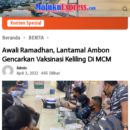
Loncat
Menu
ke
Mobile
konten
Konten Spesial
Beranda
BERITA
Awali Ramadhan, Lantamal Ambon
Gencarkan Vaksinasi Keliling Di MCM
Admin
April 3, 2022
465 Dilihat