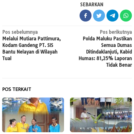
SEBARKAN
Navigasi
Pos sebelumnya
Pos berikutnya
Melalui Mutiara Pattimura,
Polda Maluku Pastikan
pos
Kodam Gandeng PT. SIS
Semua Dumas
Bantu Nelayan di Wilayah
Ditindaklanjuti, Kabid
Tual
Humas: 81,25% Laporan
Tidak Benar
POS TERKAIT