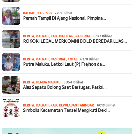
DAERAH
,
KAB. SBB
7251 Dilihat
Pernah Tampil Di Ajang Nasional, Pimpina…
BERITA
,
DAERAH
,
KAB. MALTENG
,
NASIONAL
6877 Dilihat
ROKOK ILEGAL MERK OMNI BOLD BEREDAR LUAS…
BERITA
,
DAERAH
,
NASIONAL
,
TNI AL
6278 Dilihat
Putra Maluku, Letkol Laut (P) Frejhon da…
BERITA
,
PEMDA MALUKU
6054 Dilihat
Alas Sepatu Bolong Saat Bertugas, Paskri…
BERITA
,
DAERAH
,
KAB. KEPULAUAN TANIMBAR
6018 Dilihat
Simbolis Kecamatan Tansel Mengikuti Dekl…