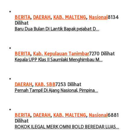
BERITA
,
DAERAH
,
KAB. MALTENG
,
Nasional
8134
Dilihat
Baru Dua Bulan Di Lantik Bapak pejabat D…
BERITA
,
Kab. Kepulauan Tanimbar
7270 Dilihat
Kepala UPP Klas II Saumlaki Menghimbau M…
DAERAH
,
KAB. SBB
7253 Dilihat
Pernah Tampil Di Ajang Nasional, Pimpina…
BERITA
,
DAERAH
,
KAB. MALTENG
,
Nasional
6881
Dilihat
ROKOK ILEGAL MERK OMNI BOLD BEREDAR LUAS…