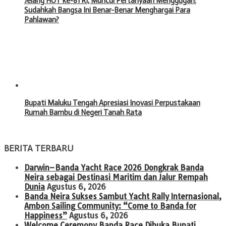
Jelang HUT ke-81 RI, Muncul Pertanyaan Menggugah:
Sudahkah Bangsa Ini Benar-Benar Menghargai Para
Pahlawan?
Bupati Maluku Tengah Apresiasi Inovasi Perpustakaan
Rumah Bambu di Negeri Tanah Rata
BERITA TERBARU
Darwin–Banda Yacht Race 2026 Dongkrak Banda
Neira sebagai Destinasi Maritim dan Jalur Rempah
Dunia
Agustus 6, 2026
Banda Neira Sukses Sambut Yacht Rally Internasional,
Ambon Sailing Community: “Come to Banda for
Happiness”
Agustus 6, 2026
Welcome Ceremony Banda Race Dibuka Bupati