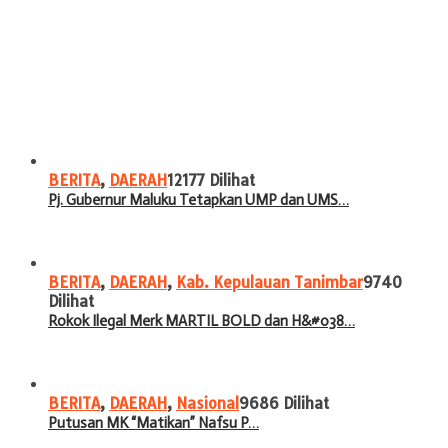
BERITA
,
DAERAH
12177 Dilihat
Pj. Gubernur Maluku Tetapkan UMP dan UMS…
BERITA
,
DAERAH
,
Kab. Kepulauan Tanimbar
9740
Dilihat
Rokok Ilegal Merk MARTIL BOLD dan H&#038…
BERITA
,
DAERAH
,
Nasional
9686 Dilihat
Putusan MK “Matikan” Nafsu P…