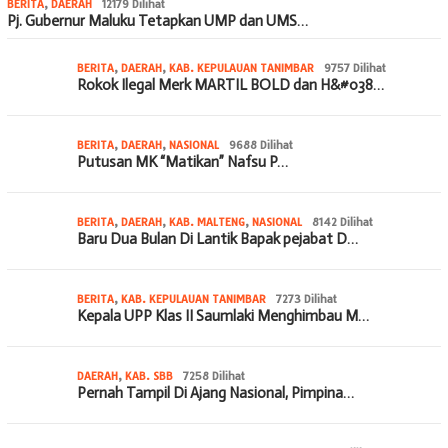
BERITA
,
DAERAH
12179 Dilihat
Pj. Gubernur Maluku Tetapkan UMP dan UMS…
BERITA
,
DAERAH
,
KAB. KEPULAUAN TANIMBAR
9757 Dilihat
Rokok Ilegal Merk MARTIL BOLD dan H&#038…
BERITA
,
DAERAH
,
NASIONAL
9688 Dilihat
Putusan MK “Matikan” Nafsu P…
BERITA
,
DAERAH
,
KAB. MALTENG
,
NASIONAL
8142 Dilihat
Baru Dua Bulan Di Lantik Bapak pejabat D…
BERITA
,
KAB. KEPULAUAN TANIMBAR
7273 Dilihat
Kepala UPP Klas II Saumlaki Menghimbau M…
DAERAH
,
KAB. SBB
7258 Dilihat
Pernah Tampil Di Ajang Nasional, Pimpina…