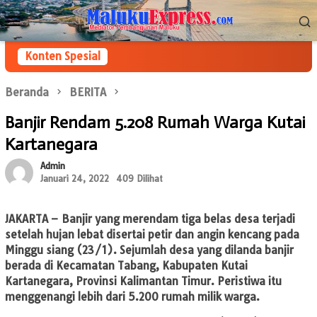
Loncat
Menu
ke
Mobile
konten
Konten Spesial
Beranda
BERITA
Banjir Rendam 5.208 Rumah Warga Kutai
Kartanegara
Admin
Januari 24, 2022
409 Dilihat
JAKARTA
– Banjir yang merendam tiga belas desa terjadi
setelah hujan lebat disertai petir dan angin kencang pada
Minggu siang (23/1). Sejumlah desa yang dilanda banjir
berada di Kecamatan Tabang, Kabupaten Kutai
Kartanegara, Provinsi Kalimantan Timur. Peristiwa itu
menggenangi lebih dari 5.200 rumah milik warga.