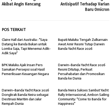
Akibat Angin Kencang
Antisipatif Terhadap Varian
Baru Omicron
POS TERKAIT
Claire Hall dari Australia : “Saya
Bupati Maluku Tengah Zulkarnain
Datang ke Banda Bukan untuk
Awat Amir Resmi Tutup Darwin
Lomba Saja, Tapi Menemui Adik-
Banda Yacht Race 2026
Adik Saya”
BPK Maluku Ajak Insan Pers
Darwin–Banda Yacht Race 2026
Samakan Persepsi soal Hasil
Resmi Ditutup, Perkuat
Pemeriksaan Keuangan Negara
Persahabatan dan Promosikan
Banda ke Dunia
Darwin–Banda Yacht Race 2026
Banda Neira Sukses Sambut Yacht
Dongkrak Banda Neira sebagai
Rally Internasional, Ambon Sailing
Destinasi Maritim dan Jalur
Community: “Come to Banda for
Rempah Dunia
Happiness”