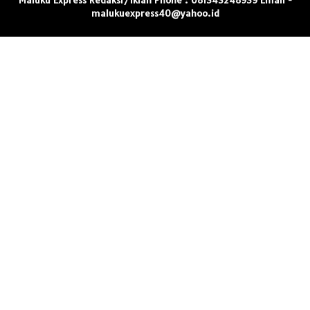
malukuexpress40@yahoo.id