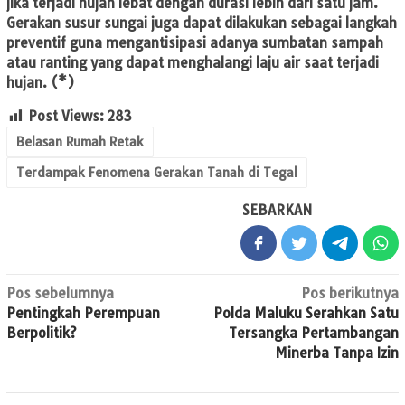
jika terjadi hujan lebat dengan durasi lebih dari satu jam.
Gerakan susur sungai juga dapat dilakukan sebagai langkah
preventif guna mengantisipasi adanya sumbatan sampah
atau ranting yang dapat menghalangi laju air saat terjadi
hujan. (*)
Post Views:
283
Belasan Rumah Retak
Terdampak Fenomena Gerakan Tanah di Tegal
SEBARKAN
Navigasi
Pos sebelumnya
Pos berikutnya
Pentingkah Perempuan
Polda Maluku Serahkan Satu
pos
Berpolitik?
Tersangka Pertambangan
Minerba Tanpa Izin