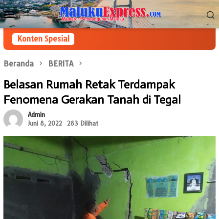
Loncat
Menu
ke
Mobile
konten
Konten Spesial
Beranda
BERITA
Belasan Rumah Retak Terdampak
Fenomena Gerakan Tanah di Tegal
Admin
Juni 8, 2022
283 Dilihat