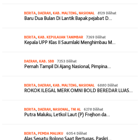
BERITA
,
DAERAH
,
KAB. MALTENG
,
NASIONAL
8129 Dilihat
Baru Dua Bulan Di Lantik Bapak pejabat D…
BERITA
,
KAB. KEPULAUAN TANIMBAR
7269 Dilihat
Kepala UPP Klas II Saumlaki Menghimbau M…
DAERAH
,
KAB. SBB
7253 Dilihat
Pernah Tampil Di Ajang Nasional, Pimpina…
BERITA
,
DAERAH
,
KAB. MALTENG
,
NASIONAL
6880 Dilihat
ROKOK ILEGAL MERK OMNI BOLD BEREDAR LUAS…
BERITA
,
DAERAH
,
NASIONAL
,
TNI AL
6278 Dilihat
Putra Maluku, Letkol Laut (P) Frejhon da…
BERITA
,
PEMDA MALUKU
6054 Dilihat
Alas Sepatu Bolong Saat Bertugas, Paskri…