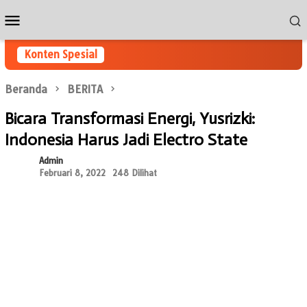
Loncat
Menu
ke
Mobile
konten
Konten Spesial
Beranda
BERITA
Bicara Transformasi Energi, Yusrizki:
Indonesia Harus Jadi Electro State
Admin
Februari 8, 2022
248 Dilihat