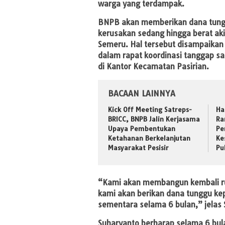
warga yang terdampak.
BNPB akan memberikan dana tung
kerusakan sedang hingga berat aki
Semeru. Hal tersebut disampaikan 
dalam rapat koordinasi tanggap s
di Kantor Kecamatan Pasirian.
BACAAN LAINNYA
Kick Off Meeting Satreps-
Ha
BRICC, BNPB Jalin Kerjasama
Ra
Upaya Pembentukan
Pe
Ketahanan Berkelanjutan
Ke
Masyarakat Pesisir
Pu
“Kami akan membangun kembali ru
kami akan berikan dana tunggu k
sementara selama 6 bulan,” jelas 
Suharyanto berharap selama 6 bul