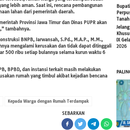
 yang lebih aman. Saat ini, rencana pembangunan
Bupati
aan lahan dari pemerintah daerah.
Perpu
Tanah
rintah Provinsi Jawa Timur dan Dinas PUPR akan
Jelan
t,” tambahnya.
Khusus
konstruksi BNPB, Jarwansah, S.Pd., M.A.P., M.M.,
IX Gel
nya mengalami kerusakan dan tidak dapat ditinggali
2026
r 500 ribu setiap bulannya selama kurun waktu 6
PB, BPBD, dan instansi terkait masih melakukan
PALIN
sakan rumah yang timbul akibat kejadian bencana
Kepada Warga dengan Rumah Terdampak
SEBARKAN