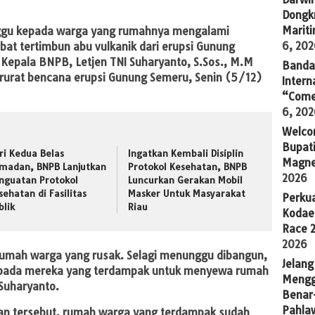
Dongkr
Marit
gu kepada warga yang rumahnya mengalami
6, 20
bat tertimbun abu vulkanik dari erupsi Gunung
Kepala BNPB, Letjen TNI Suharyanto, S.Sos., M.M
Banda 
arurat bencana erupsi Gunung Semeru, Senin (5/12)
Intern
“Come
6, 20
Welco
Bupati
ri Kedua Belas
Ingatkan Kembali Disiplin
Magne
madan, BNPB Lanjutkan
Protokol Kesehatan, BNPB
2026
nguatan Protokol
Luncurkan Gerakan Mobil
sehatan di Fasilitas
Masker Untuk Masyarakat
Perkua
blik
Riau
Kodae
Race 
2026
mah warga yang rusak. Selagi menunggu dibangun,
Jelang
epada mereka yang terdampak untuk menyewa rumah
Mengg
Suharyanto.
Benar
Pahla
an tersebut, rumah warga yang terdampak sudah