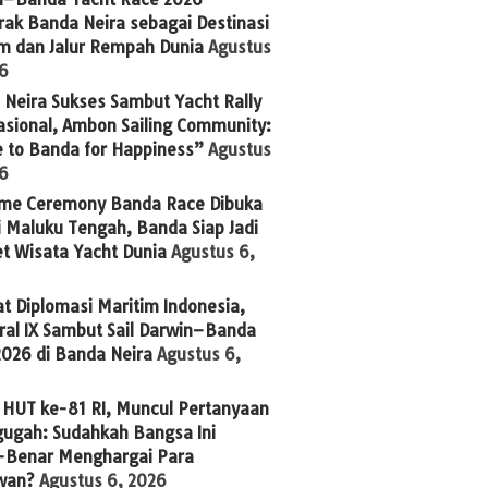
ak Banda Neira sebagai Destinasi
im dan Jalur Rempah Dunia
Agustus
26
Neira Sukses Sambut Yacht Rally
asional, Ambon Sailing Community:
 to Banda for Happiness”
Agustus
26
me Ceremony Banda Race Dibuka
 Maluku Tengah, Banda Siap Jadi
t Wisata Yacht Dunia
Agustus 6,
t Diplomasi Maritim Indonesia,
ral IX Sambut Sail Darwin–Banda
2026 di Banda Neira
Agustus 6,
 HUT ke-81 RI, Muncul Pertanyaan
ugah: Sudahkah Bangsa Ini
-Benar Menghargai Para
wan?
Agustus 6, 2026