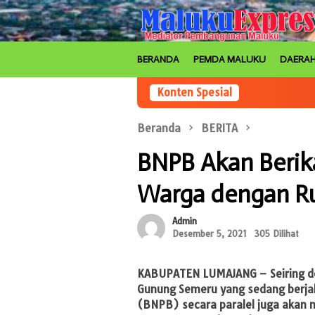
Loncat
ke
konten
BERANDA
PEMDA MALUKU
DAERA
Konten Spesial
Beranda
BERITA
BNPB Akan Beri
Warga dengan R
Admin
Desember 5, 2021
305 Dilihat
KABUPATEN LUMAJANG –
Seiring 
Gunung Semeru yang sedang berja
(BNPB) secara paralel juga akan