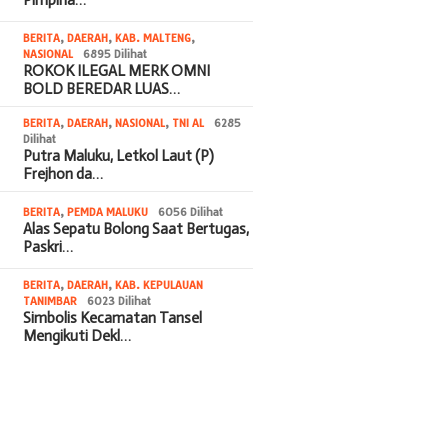
BERITA
,
DAERAH
,
KAB. MALTENG
,
NASIONAL
6895 Dilihat
ROKOK ILEGAL MERK OMNI
BOLD BEREDAR LUAS…
BERITA
,
DAERAH
,
NASIONAL
,
TNI AL
6285
Dilihat
Putra Maluku, Letkol Laut (P)
Frejhon da…
BERITA
,
PEMDA MALUKU
6056 Dilihat
Alas Sepatu Bolong Saat Bertugas,
Paskri…
BERITA
,
DAERAH
,
KAB. KEPULAUAN
TANIMBAR
6023 Dilihat
Simbolis Kecamatan Tansel
Mengikuti Dekl…