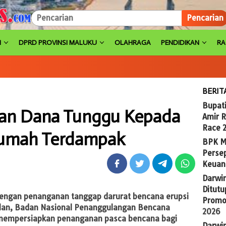
Pencarian
H
DPRD PROVINSI MALUKU
OLAHRAGA
PENDIDIKAN
R
BERIT
Bupat
kan Dana Tunggu Kepada
Amir 
Race 
umah Terdampak
BPK M
Persep
Keuan
Darwi
Ditutu
dengan penanganan tanggap darurat bencana erupsi
Promo
lan, Badan Nasional Penanggulangan Bencana
2026
 mempersiapkan penanganan pasca bencana bagi
Darwi