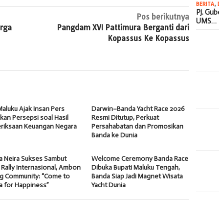
BERITA
,
Pj. Gu
Pos berikutnya
UMS…
rga
Pangdam XVI Pattimura Berganti dari
Kopassus Ke Kopassus
aluku Ajak Insan Pers
Darwin–Banda Yacht Race 2026
an Persepsi soal Hasil
Resmi Ditutup, Perkuat
riksaan Keuangan Negara
Persahabatan dan Promosikan
Banda ke Dunia
a Neira Sukses Sambut
Welcome Ceremony Banda Race
 Rally Internasional, Ambon
Dibuka Bupati Maluku Tengah,
ng Community: “Come to
Banda Siap Jadi Magnet Wisata
a for Happiness”
Yacht Dunia