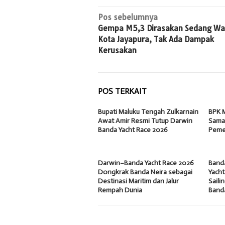
Navigasi
Pos sebelumnya
Gempa M5,3 Dirasakan Sedang Wa
pos
Kota Jayapura, Tak Ada Dampak
Kerusakan
POS TERKAIT
Bupati Maluku Tengah Zulkarnain
BPK M
Awat Amir Resmi Tutup Darwin
Samak
Banda Yacht Race 2026
Peme
Darwin–Banda Yacht Race 2026
Band
Dongkrak Banda Neira sebagai
Yacht
Destinasi Maritim dan Jalur
Saili
Rempah Dunia
Band