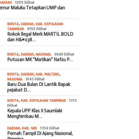
DAERAH
12179 Dilihat
bernur Maluku Tetapkan UMP dan
BERITA
,
DAERAH
,
KAB. KEPULAUAN
TANIMBAR
9755 Dilihat
Rokok Ilegal Merk MARTIL BOLD
dan H&#038…
BERITA
,
DAERAH
,
NASIONAL
9688 Dilihat
Putusan MK “Matikan” Nafsu P…
BERITA
,
DAERAH
,
KAB. MALTENG
,
NASIONAL
8142 Dilihat
Baru Dua Bulan Di Lantik Bapak
pejabat D…
BERITA
,
KAB. KEPULAUAN TANIMBAR
7273
Dilihat
Kepala UPP Klas II Saumlaki
Menghimbau M…
DAERAH
,
KAB. SBB
7258 Dilihat
Pernah Tampil Di Ajang Nasional,
Pimpina…