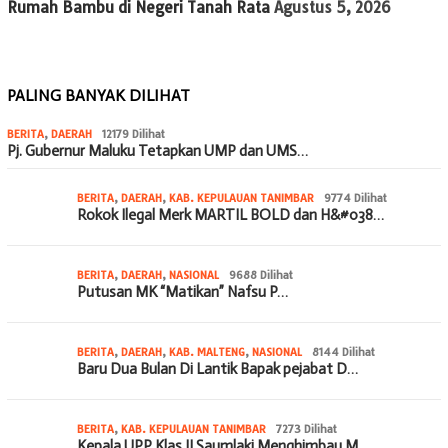
Rumah Bambu di Negeri Tanah Rata
Agustus 5, 2026
PALING BANYAK DILIHAT
BERITA
,
DAERAH
12179 Dilihat
Pj. Gubernur Maluku Tetapkan UMP dan UMS…
BERITA
,
DAERAH
,
KAB. KEPULAUAN TANIMBAR
9774 Dilihat
Rokok Ilegal Merk MARTIL BOLD dan H&#038…
BERITA
,
DAERAH
,
NASIONAL
9688 Dilihat
Putusan MK “Matikan” Nafsu P…
BERITA
,
DAERAH
,
KAB. MALTENG
,
NASIONAL
8144 Dilihat
Baru Dua Bulan Di Lantik Bapak pejabat D…
BERITA
,
KAB. KEPULAUAN TANIMBAR
7273 Dilihat
Kepala UPP Klas II Saumlaki Menghimbau M…