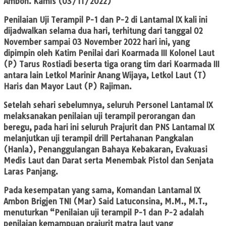
Ambon. Kamis (03/11/2022)
Penilaian Uji Terampil P-1 dan P-2 di Lantamal IX kali ini
dijadwalkan selama dua hari, terhitung dari tanggal 02
November sampai 03 November 2022 hari ini, yang
dipimpin oleh Katim Penilai dari Koarmada III Kolonel Laut
(P) Tarus Rostiadi beserta tiga orang tim dari Koarmada III
antara lain Letkol Marinir Anang Wijaya, Letkol Laut (T)
Haris dan Mayor Laut (P) Rajiman.
Setelah sehari sebelumnya, seluruh Personel Lantamal IX
melaksanakan penilaian uji terampil perorangan dan
beregu, pada hari ini seluruh Prajurit dan PNS Lantamal IX
melanjutkan uji terampil drill Pertahanan Pangkalan
(Hanla), Penanggulangan Bahaya Kebakaran, Evakuasi
Medis Laut dan Darat serta Menembak Pistol dan Senjata
Laras Panjang.
Pada kesempatan yang sama, Komandan Lantamal IX
Ambon Brigjen TNI (Mar) Said Latuconsina, M.M., M.T.,
menuturkan “Penilaian uji terampil P-1 dan P-2 adalah
penilaian kemampuan prajurit matra laut yang