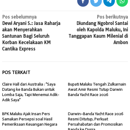
Navigasi
Pos sebelumnya
Pos berikutnya
Dewi Aryani S.: Jasa Raharja
Diundang Ngobrol Santai
pos
akan Menyerahkan
oleh Kapolda Maluku, Ini
Santunan Bagi Seluruh
Tanggapan Kaum Milenial di
Korban Kecelakaan KM
Ambon
Cantika Express
POS TERKAIT
Claire Hall dari Australia : “Saya
Bupati Maluku Tengah Zulkarnain
Datang ke Banda Bukan untuk
Awat Amir Resmi Tutup Darwin
Lomba Saja, Tapi Menemui Adik-
Banda Yacht Race 2026
Adik Saya”
BPK Maluku Ajak Insan Pers
Darwin–Banda Yacht Race 2026
Samakan Persepsi soal Hasil
Resmi Ditutup, Perkuat
Pemeriksaan Keuangan Negara
Persahabatan dan Promosikan
Banda ke Dunia