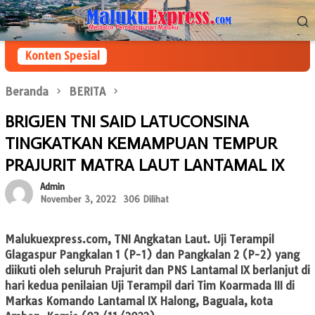
Loncat
Menu
ke
Mobile
konten
Konten Spesial
Beranda
BERITA
BRIGJEN TNI SAID LATUCONSINA
TINGKATKAN KEMAMPUAN TEMPUR
PRAJURIT MATRA LAUT LANTAMAL IX
Admin
November 3, 2022
306 Dilihat
Malukuexpress.com
, TNI Angkatan Laut. Uji Terampil
Glagaspur Pangkalan 1 (P-1) dan Pangkalan 2 (P-2) yang
diikuti oleh seluruh Prajurit dan PNS Lantamal IX berlanjut di
hari kedua penilaian Uji Terampil dari Tim Koarmada III di
Markas Komando Lantamal IX Halong, Baguala, kota