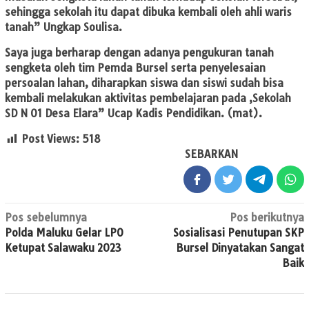
sehingga sekolah itu dapat dibuka kembali oleh ahli waris
tanah” Ungkap Soulisa.
Saya juga berharap dengan adanya pengukuran tanah
sengketa oleh tim Pemda Bursel serta penyelesaian
persoalan lahan, diharapkan siswa dan siswi sudah bisa
kembali melakukan aktivitas pembelajaran pada ,Sekolah
SD N 01 Desa Elara” Ucap Kadis Pendidikan. (mat).
Post Views:
518
SEBARKAN
Navigasi
Pos sebelumnya
Pos berikutnya
Polda Maluku Gelar LPO
Sosialisasi Penutupan SKP
pos
Ketupat Salawaku 2023
Bursel Dinyatakan Sangat
Baik