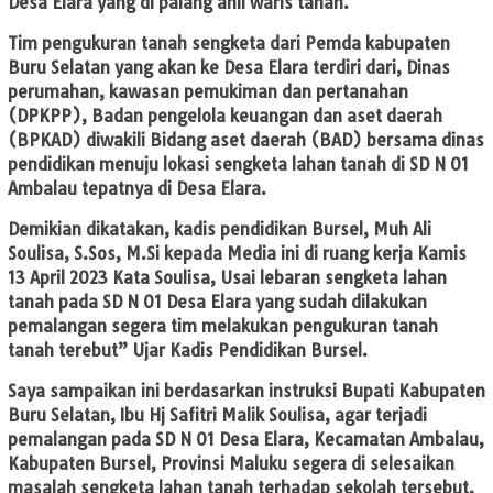
Desa Elara yang di palang ahli waris tanah.
Tim pengukuran tanah sengketa dari Pemda kabupaten
Buru Selatan yang akan ke Desa Elara terdiri dari, Dinas
perumahan, kawasan pemukiman dan pertanahan
(DPKPP), Badan pengelola keuangan dan aset daerah
(BPKAD) diwakili Bidang aset daerah (BAD) bersama dinas
pendidikan menuju lokasi sengketa lahan tanah di SD N 01
Ambalau tepatnya di Desa Elara.
Demikian dikatakan, kadis pendidikan Bursel, Muh Ali
Soulisa, S.Sos, M.Si kepada Media ini di ruang kerja Kamis
13 April 2023 Kata Soulisa, Usai lebaran sengketa lahan
tanah pada SD N 01 Desa Elara yang sudah dilakukan
pemalangan segera tim melakukan pengukuran tanah
tanah terebut” Ujar Kadis Pendidikan Bursel.
Saya sampaikan ini berdasarkan instruksi Bupati Kabupaten
Buru Selatan, Ibu Hj Safitri Malik Soulisa, agar terjadi
pemalangan pada SD N 01 Desa Elara, Kecamatan Ambalau,
Kabupaten Bursel, Provinsi Maluku segera di selesaikan
masalah sengketa lahan tanah terhadap sekolah tersebut,