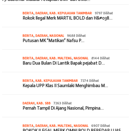
BERITA
,
DAERAH
,
KAB. KEPULAUAN TANIMBAR
9797 Dilihat
Rokok Ilegal Merk MARTIL BOLD dan H&#038…
BERITA
,
DAERAH
,
NASIONAL
9688 Dilihat
Putusan MK “Matikan” Nafsu P…
BERITA
,
DAERAH
,
KAB. MALTENG
,
NASIONAL
8144 Dilihat
Baru Dua Bulan Di Lantik Bapak pejabat D…
BERITA
,
KAB. KEPULAUAN TANIMBAR
7274 Dilihat
Kepala UPP Klas II Saumlaki Menghimbau M…
DAERAH
,
KAB. SBB
7263 Dilihat
Pernah Tampil Di Ajang Nasional, Pimpina…
BERITA
,
DAERAH
,
KAB. MALTENG
,
NASIONAL
6907 Dilihat
ROKOK ILEGAL MERK OMNI BOLD BEREDAR LUAS…