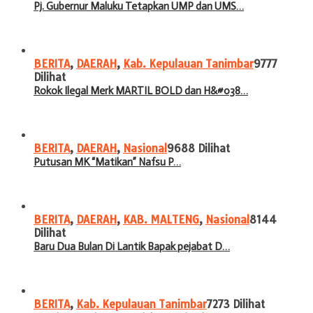
Pj. Gubernur Maluku Tetapkan UMP dan UMS…
BERITA
,
DAERAH
,
Kab. Kepulauan Tanimbar
9777
Dilihat
Rokok Ilegal Merk MARTIL BOLD dan H&#038…
BERITA
,
DAERAH
,
Nasional
9688 Dilihat
Putusan MK “Matikan” Nafsu P…
BERITA
,
DAERAH
,
KAB. MALTENG
,
Nasional
8144
Dilihat
Baru Dua Bulan Di Lantik Bapak pejabat D…
BERITA
,
Kab. Kepulauan Tanimbar
7273 Dilihat