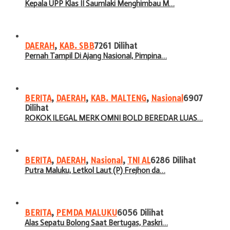
Kepala UPP Klas II Saumlaki Menghimbau M…
DAERAH
,
KAB. SBB
7261 Dilihat
Pernah Tampil Di Ajang Nasional, Pimpina…
BERITA
,
DAERAH
,
KAB. MALTENG
,
Nasional
6907
Dilihat
ROKOK ILEGAL MERK OMNI BOLD BEREDAR LUAS…
BERITA
,
DAERAH
,
Nasional
,
TNI AL
6286 Dilihat
Putra Maluku, Letkol Laut (P) Frejhon da…
BERITA
,
PEMDA MALUKU
6056 Dilihat
Alas Sepatu Bolong Saat Bertugas, Paskri…