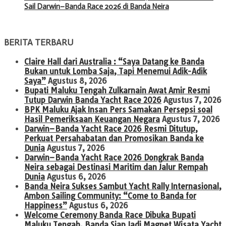
Sail Darwin–Banda Race 2026 di Banda Neira
BERITA TERBARU
Claire Hall dari Australia : “Saya Datang ke Banda
Bukan untuk Lomba Saja, Tapi Menemui Adik-Adik
Saya”
Agustus 8, 2026
Bupati Maluku Tengah Zulkarnain Awat Amir Resmi
Tutup Darwin Banda Yacht Race 2026
Agustus 7, 2026
BPK Maluku Ajak Insan Pers Samakan Persepsi soal
Hasil Pemeriksaan Keuangan Negara
Agustus 7, 2026
Darwin–Banda Yacht Race 2026 Resmi Ditutup,
Perkuat Persahabatan dan Promosikan Banda ke
Dunia
Agustus 7, 2026
Darwin–Banda Yacht Race 2026 Dongkrak Banda
Neira sebagai Destinasi Maritim dan Jalur Rempah
Dunia
Agustus 6, 2026
Banda Neira Sukses Sambut Yacht Rally Internasional,
Ambon Sailing Community: “Come to Banda for
Happiness”
Agustus 6, 2026
Welcome Ceremony Banda Race Dibuka Bupati
Maluku Tengah, Banda Siap Jadi Magnet Wisata Yacht