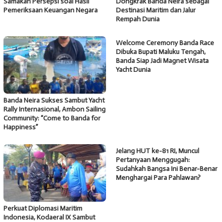
Samakan Persepsi soal Hasil
Dongkrak Banda Neira sebagai
Pemeriksaan Keuangan Negara
Destinasi Maritim dan Jalur
Rempah Dunia
Welcome Ceremony Banda Race
Dibuka Bupati Maluku Tengah,
Banda Siap Jadi Magnet Wisata
Yacht Dunia
Banda Neira Sukses Sambut Yacht
Rally Internasional, Ambon Sailing
Community: “Come to Banda for
Happiness”
Jelang HUT ke-81 RI, Muncul
Pertanyaan Menggugah:
Sudahkah Bangsa Ini Benar-Benar
Menghargai Para Pahlawan?
Perkuat Diplomasi Maritim
Indonesia, Kodaeral IX Sambut