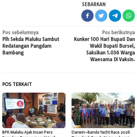
SEBARKAN
Navigasi
Pos sebelumnya
Pos berikutnya
Plh Sekda Maluku Sambut
Kunker 100 Hari Bupati Dan
pos
Kedatangan Pangdam
Wakil Bupati Bursel,
Bambang
Saksikan 1.036 Warga
Waesama Di Vaksin.
POS TERKAIT
BPK Maluku Ajak Insan Pers
Darwin–Banda Yacht Race 2026