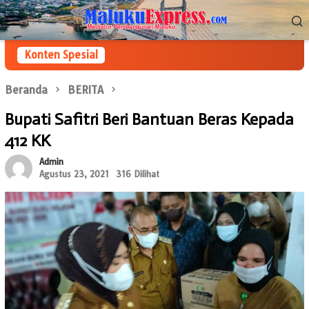
Loncat
Menu
ke
Mobile
konten
Konten Spesial
Beranda
BERITA
Bupati Safitri Beri Bantuan Beras Kepada
412 KK
Admin
Agustus 23, 2021
316 Dilihat