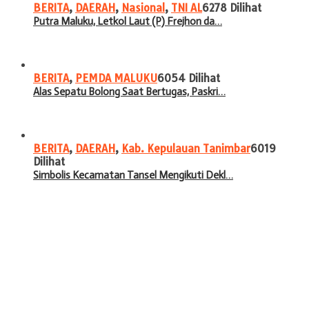
BERITA
,
DAERAH
,
Nasional
,
TNI AL
6278 Dilihat
Putra Maluku, Letkol Laut (P) Frejhon da…
BERITA
,
PEMDA MALUKU
6054 Dilihat
Alas Sepatu Bolong Saat Bertugas, Paskri…
BERITA
,
DAERAH
,
Kab. Kepulauan Tanimbar
6019
Dilihat
Simbolis Kecamatan Tansel Mengikuti Dekl…