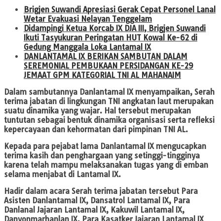
Brigjen Suwandi Apresiasi Gerak Cepat Personel Lanal
Wetar Evakuasi Nelayan Tenggelam
Didampingi Ketua Korcab IX DJA III, Brigjen Suwandi
Ikuti Tasyukuran Peringatan HUT Kowal Ke-62 di
Gedung Manggala Loka Lantamal IX
DANLANTAMAL IX BERIKAN SAMBUTAN DALAM
SEREMONIAL PEMBUKAAN PERSIDANGAN KE-29
JEMAAT GPM KATEGORIAL TNI AL MAHANAIM
Dalam sambutannya Danlantamal IX menyampaikan, Serah
terima jabatan di lingkungan TNI angkatan laut merupakan
suatu dinamika yang wajar. Hal tersebut merupakan
tuntutan sebagai bentuk dinamika organisasi serta refleksi
kepercayaan dan kehormatan dari pimpinan TNI AL.
Kepada para pejabat lama Danlantamal IX mengucapkan
terima kasih dan penghargaan yang setinggi-tingginya
karena telah mampu melaksanakan tugas yang di emban
selama menjabat di Lantamal IX.
Hadir dalam acara Serah terima jabatan tersebut Para
Asisten Danlantamal IX, Dansatrol Lantamal IX, Para
Danlanal Jajaran Lantamal IX, Kakuwil Lantamal IX,
Danyonmarhanlan IX, Para Kasatker Jajaran Lantamal IX