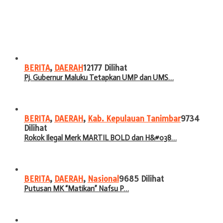
BERITA
,
DAERAH
12177 Dilihat
Pj. Gubernur Maluku Tetapkan UMP dan UMS…
BERITA
,
DAERAH
,
Kab. Kepulauan Tanimbar
9734
Dilihat
Rokok Ilegal Merk MARTIL BOLD dan H&#038…
BERITA
,
DAERAH
,
Nasional
9685 Dilihat
Putusan MK “Matikan” Nafsu P…