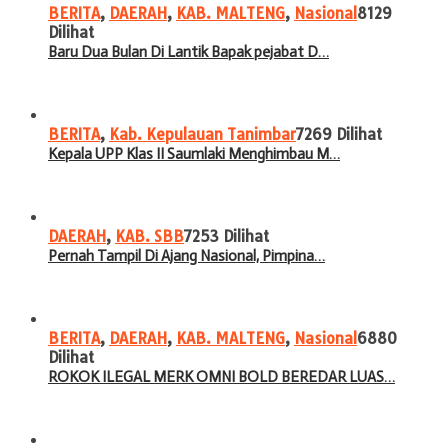
BERITA
,
DAERAH
,
KAB. MALTENG
,
Nasional
8129
Dilihat
Baru Dua Bulan Di Lantik Bapak pejabat D…
BERITA
,
Kab. Kepulauan Tanimbar
7269 Dilihat
Kepala UPP Klas II Saumlaki Menghimbau M…
DAERAH
,
KAB. SBB
7253 Dilihat
Pernah Tampil Di Ajang Nasional, Pimpina…
BERITA
,
DAERAH
,
KAB. MALTENG
,
Nasional
6880
Dilihat
ROKOK ILEGAL MERK OMNI BOLD BEREDAR LUAS…