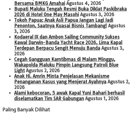
Bersama BMKG Amahai
Agustus 4, 2026
Bupati Maluku Tengah Resmi Buka Diklat Paskibraka
2026 di Hotel One May Masohi
Agustus 3, 2026
Tokoh Papua: Anak Asli Papua Jangan Lagi Jadi
Penonton, Saatnya Kuasai Bisnis Tambang!
Agustus
3, 2026
Kodaeral IX dan Ambon Sailing Community Sukses
Kawal Darwin-Banda Yacht Race 2026, Lima Kapal
Terdepan Berpacu Sengit Menuju Banda
Agustus 3,
2026
Cegah Gangguan Kamtibmas di Malam Minggu,
Wakapolda Maluku Pimpin Langsung Patroli Blue
Light
Agustus 2, 2026
Anak Hi. Amrin Minta Penjelasan Mekanisme
Penanganan Kasus yang Menjerat Ayahnya
Agustus 2,
2026
Alami kebocoran, 5 awak Kapal Yuni Bahari berhasil
diselamatkan Tim SAR Gabungan
Agustus 1, 2026
Paling Banyak Dilihat