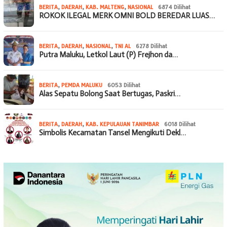
BERITA
,
DAERAH
,
KAB. MALTENG
,
NASIONAL
6874 Dilihat
ROKOK ILEGAL MERK OMNI BOLD BEREDAR LUAS…
BERITA
,
DAERAH
,
NASIONAL
,
TNI AL
6278 Dilihat
Putra Maluku, Letkol Laut (P) Frejhon da…
BERITA
,
PEMDA MALUKU
6053 Dilihat
Alas Sepatu Bolong Saat Bertugas, Paskri…
BERITA
,
DAERAH
,
KAB. KEPULAUAN TANIMBAR
6018 Dilihat
Simbolis Kecamatan Tansel Mengikuti Dekl…