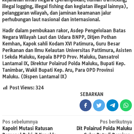
illegal logging, illegal fishing dan kegiatan illegal lainnya),
pelanggaran wilayah, dan jaminan keamanan jalur
perhubungan laut nasional dan internasional.
Hadir dalam pembukaan rakor, Asdep Pengelolaan Batas
Negara Wilayah Laut dan Udara BNPP, Ditjen Pothan
Kemhan, Kapok sahli Kodam XVI Patimura, Guru Besar
Perikanan dan Ilmu Kelautan Universitas Pattimura, Asisten
I Sekda Maluku, Kepala BPPD Prov. Maluku, Dansatrol
Lantamal IX, Direktur Polairud Polda Maluku, Bupati Kep.
Tanimbar, Wakil Bupati Kep. Aru, Para OPD Provinsi
Maluku. (Dispen Lantamal IX)
Post Views:
324
SEBARKAN
Navigasi
Pos sebelumnya
Pos berikutnya
Kapolri Mutasi Ratusan
Dit Polairud Polda Maluku
pos