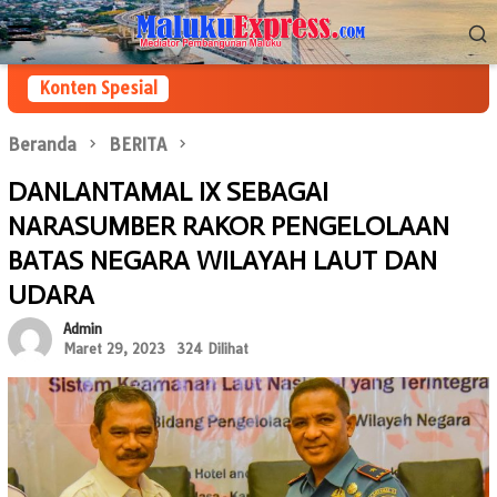
Loncat
Menu
ke
Mobile
konten
Konten Spesial
Beranda
BERITA
DANLANTAMAL IX SEBAGAI
NARASUMBER RAKOR PENGELOLAAN
BATAS NEGARA WILAYAH LAUT DAN
UDARA
Admin
Maret 29, 2023
324 Dilihat