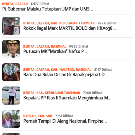
BERITA
,
DAERAH
12177 Dilihat
Pj. Gubernur Maluku Tetapkan UMP dan UMS…
BERITA
,
DAERAH
,
KAB. KEPULAUAN TANIMBAR
9724 Dilihat
Rokok Ilegal Merk MARTIL BOLD dan H&#038…
BERITA
,
DAERAH
,
NASIONAL
9685 Dilihat
Putusan MK “Matikan” Nafsu P…
BERITA
,
DAERAH
,
KAB. MALTENG
,
NASIONAL
8127 Dilihat
Baru Dua Bulan Di Lantik Bapak pejabat D…
BERITA
,
KAB. KEPULAUAN TANIMBAR
7269 Dilihat
Kepala UPP Klas II Saumlaki Menghimbau M…
DAERAH
,
KAB. SBB
7251 Dilihat
Pernah Tampil Di Ajang Nasional, Pimpina…