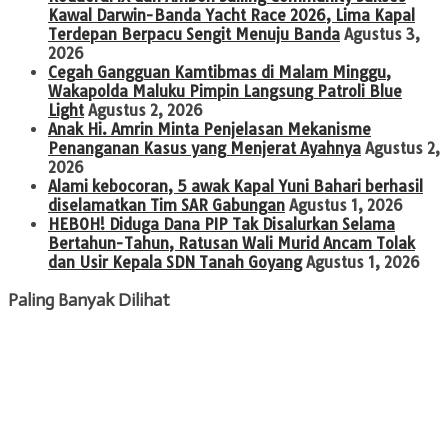
Kawal Darwin-Banda Yacht Race 2026, Lima Kapal
Terdepan Berpacu Sengit Menuju Banda
Agustus 3,
2026
Cegah Gangguan Kamtibmas di Malam Minggu,
Wakapolda Maluku Pimpin Langsung Patroli Blue
Light
Agustus 2, 2026
Anak Hi. Amrin Minta Penjelasan Mekanisme
Penanganan Kasus yang Menjerat Ayahnya
Agustus 2,
2026
Alami kebocoran, 5 awak Kapal Yuni Bahari berhasil
diselamatkan Tim SAR Gabungan
Agustus 1, 2026
HEBOH! Diduga Dana PIP Tak Disalurkan Selama
Bertahun-Tahun, Ratusan Wali Murid Ancam Tolak
dan Usir Kepala SDN Tanah Goyang
Agustus 1, 2026
Paling Banyak Dilihat