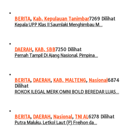
BERITA
,
Kab. Kepulauan Tanimbar
7269 Dilihat
Kepala UPP Klas II Saumlaki Menghimbau M…
DAERAH
,
KAB. SBB
7250 Dilihat
Pernah Tampil Di Ajang Nasional, Pimpina…
BERITA
,
DAERAH
,
KAB. MALTENG
,
Nasional
6874
Dilihat
ROKOK ILEGAL MERK OMNI BOLD BEREDAR LUAS…
BERITA
,
DAERAH
,
Nasional
,
TNI AL
6278 Dilihat
Putra Maluku, Letkol Laut (P) Frejhon da…