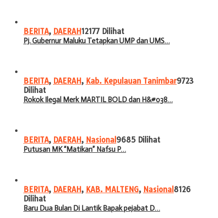
BERITA
,
DAERAH
12177 Dilihat
Pj. Gubernur Maluku Tetapkan UMP dan UMS…
BERITA
,
DAERAH
,
Kab. Kepulauan Tanimbar
9723
Dilihat
Rokok Ilegal Merk MARTIL BOLD dan H&#038…
BERITA
,
DAERAH
,
Nasional
9685 Dilihat
Putusan MK “Matikan” Nafsu P…
BERITA
,
DAERAH
,
KAB. MALTENG
,
Nasional
8126
Dilihat
Baru Dua Bulan Di Lantik Bapak pejabat D…