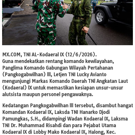
MX.COM
, TNI AL-Kodaeral IX (12/6/2026).
Guna mendekatkan rentang komando kewilayahan,
Panglima Komando Gabungan Wilayah Pertahanan
(Pangkogabwilhan) lll, Letjen TNI Lucky Avianto
mengunjungi Markas Komando Daerah TNl Angkatan Laut
(Kodaeral) lX untuk memastikan kesiapan unsur-unsur
alutsista maupun personel pengawaknya.
Kedatangan Pangkogabwilhan lll tersebut, disambut hangat
Komandan Kodaeral IX, Laksda TNI Hanarko Djodi
Pamungkas, S.H., didampingi Wadan Kodaeral IX, Laksma
TNI Dr. Muhammad Risahdi dan para Pejabat Utama
Kodaeral IX di Lobby Mako Kodaeral IX, Halong, Kec.