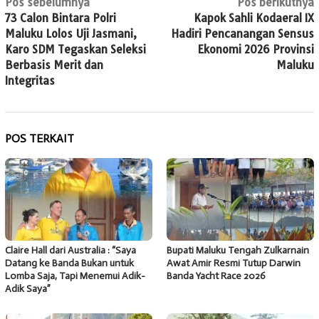
Navigasi
Pos sebelumnya
Pos berikutnya
73 Calon Bintara Polri
Kapok Sahli Kodaeral IX
pos
Maluku Lolos Uji Jasmani,
Hadiri Pencanangan Sensus
Karo SDM Tegaskan Seleksi
Ekonomi 2026 Provinsi
Berbasis Merit dan
Maluku
Integritas
POS TERKAIT
Claire Hall dari Australia : “Saya
Bupati Maluku Tengah Zulkarnain
Datang ke Banda Bukan untuk
Awat Amir Resmi Tutup Darwin
Lomba Saja, Tapi Menemui Adik-
Banda Yacht Race 2026
Adik Saya”