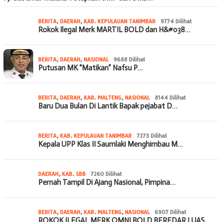
BERITA
,
DAERAH
,
KAB. KEPULAUAN TANIMBAR
9774 Dilihat
Rokok Ilegal Merk MARTIL BOLD dan H&#038…
BERITA
,
DAERAH
,
NASIONAL
9688 Dilihat
Putusan MK “Matikan” Nafsu P…
BERITA
,
DAERAH
,
KAB. MALTENG
,
NASIONAL
8144 Dilihat
Baru Dua Bulan Di Lantik Bapak pejabat D…
BERITA
,
KAB. KEPULAUAN TANIMBAR
7273 Dilihat
Kepala UPP Klas II Saumlaki Menghimbau M…
DAERAH
,
KAB. SBB
7260 Dilihat
Pernah Tampil Di Ajang Nasional, Pimpina…
BERITA
,
DAERAH
,
KAB. MALTENG
,
NASIONAL
6907 Dilihat
ROKOK ILEGAL MERK OMNI BOLD BEREDAR LUAS…