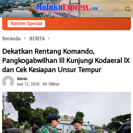
Loncat
Menu
ke
Mobile
konten
Konten Spesial
Beranda
BERITA
Dekatkan Rentang Komando,
Pangkogabwilhan lll Kunjungi Kodaeral lX
dan Cek Kesiapan Unsur Tempur
Admin
Juni 12, 2026
86 Dilihat