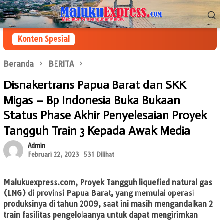
Loncat
Menu
ke
Mobile
konten
Konten Spesial
Beranda
BERITA
Disnakertrans Papua Barat dan SKK
Migas – Bp Indonesia Buka Bukaan
Status Phase Akhir Penyelesaian Proyek
Tangguh Train 3 Kepada Awak Media
Admin
Februari 22, 2023
531 Dilihat
Malukuexpress.com
, Proyek Tangguh liquefied natural gas
(LNG) di provinsi Papua Barat, yang memulai operasi
produksinya di tahun 2009, saat ini masih mengandalkan 2
train fasilitas pengelolaanya untuk dapat mengirimkan