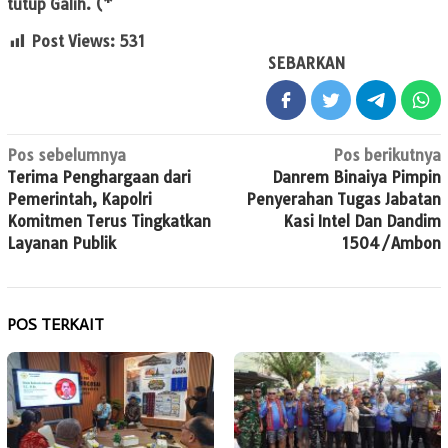
tutup Galih. (*
Post Views:
531
SEBARKAN
Navigasi
Pos sebelumnya
Pos berikutnya
Terima Penghargaan dari
Danrem Binaiya Pimpin
pos
Pemerintah, Kapolri
Penyerahan Tugas Jabatan
Komitmen Terus Tingkatkan
Kasi Intel Dan Dandim
Layanan Publik
1504/Ambon
POS TERKAIT