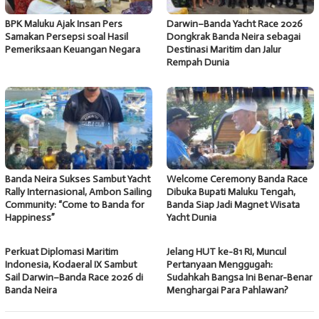
BPK Maluku Ajak Insan Pers
Darwin–Banda Yacht Race 2026
Samakan Persepsi soal Hasil
Dongkrak Banda Neira sebagai
Pemeriksaan Keuangan Negara
Destinasi Maritim dan Jalur
Rempah Dunia
Banda Neira Sukses Sambut Yacht
Welcome Ceremony Banda Race
Rally Internasional, Ambon Sailing
Dibuka Bupati Maluku Tengah,
Community: “Come to Banda for
Banda Siap Jadi Magnet Wisata
Happiness”
Yacht Dunia
Perkuat Diplomasi Maritim
Jelang HUT ke-81 RI, Muncul
Indonesia, Kodaeral IX Sambut
Pertanyaan Menggugah:
Sail Darwin–Banda Race 2026 di
Sudahkah Bangsa Ini Benar-Benar
Banda Neira
Menghargai Para Pahlawan?