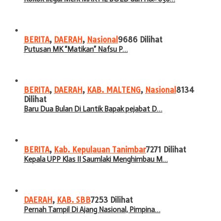
BERITA
,
DAERAH
,
Nasional
9686 Dilihat
Putusan MK “Matikan” Nafsu P…
BERITA
,
DAERAH
,
KAB. MALTENG
,
Nasional
8134
Dilihat
Baru Dua Bulan Di Lantik Bapak pejabat D…
BERITA
,
Kab. Kepulauan Tanimbar
7271 Dilihat
Kepala UPP Klas II Saumlaki Menghimbau M…
DAERAH
,
KAB. SBB
7253 Dilihat
Pernah Tampil Di Ajang Nasional, Pimpina…