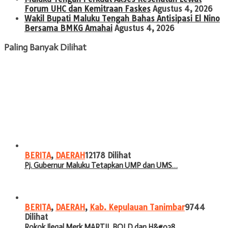
Forum UHC dan Kemitraan Faskes
Agustus 4, 2026
Wakil Bupati Maluku Tengah Bahas Antisipasi El Nino
Bersama BMKG Amahai
Agustus 4, 2026
Paling Banyak Dilihat
BERITA
,
DAERAH
12178 Dilihat
Pj. Gubernur Maluku Tetapkan UMP dan UMS…
BERITA
,
DAERAH
,
Kab. Kepulauan Tanimbar
9744
Dilihat
Rokok Ilegal Merk MARTIL BOLD dan H&#038…