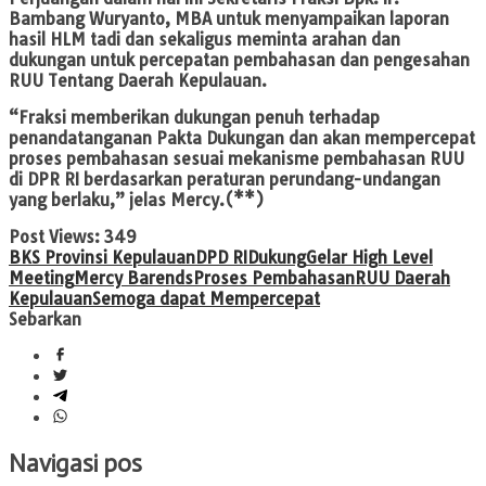
Bambang Wuryanto, MBA untuk menyampaikan laporan
hasil HLM tadi dan sekaligus meminta arahan dan
dukungan untuk percepatan pembahasan dan pengesahan
RUU Tentang Daerah Kepulauan.
“Fraksi memberikan dukungan penuh terhadap
penandatanganan Pakta Dukungan dan akan mempercepat
proses pembahasan sesuai mekanisme pembahasan RUU
di DPR RI berdasarkan peraturan perundang-undangan
yang berlaku,” jelas Mercy.(**)
Post Views:
349
BKS Provinsi Kepulauan
DPD RI
Dukung
Gelar High Level
Meeting
Mercy Barends
Proses Pembahasan
RUU Daerah
Kepulauan
Semoga dapat Mempercepat
Sebarkan
Navigasi pos