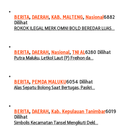
BERITA
,
DAERAH
,
KAB. MALTENG
,
Nasional
6882
Dilihat
ROKOK ILEGAL MERK OMNI BOLD BEREDAR LUAS…
BERITA
,
DAERAH
,
Nasional
,
TNI AL
6280 Dilihat
Putra Maluku, Letkol Laut (P) Frejhon da…
BERITA
,
PEMDA MALUKU
6054 Dilihat
Alas Sepatu Bolong Saat Bertugas, Paskri…
BERITA
,
DAERAH
,
Kab. Kepulauan Tanimbar
6019
Dilihat
Simbolis Kecamatan Tansel Mengikuti Dekl…