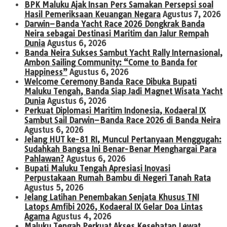
BPK Maluku Ajak Insan Pers Samakan Persepsi soal
Hasil Pemeriksaan Keuangan Negara
Agustus 7, 2026
Darwin–Banda Yacht Race 2026 Dongkrak Banda
Neira sebagai Destinasi Maritim dan Jalur Rempah
Dunia
Agustus 6, 2026
Banda Neira Sukses Sambut Yacht Rally Internasional,
Ambon Sailing Community: “Come to Banda for
Happiness”
Agustus 6, 2026
Welcome Ceremony Banda Race Dibuka Bupati
Maluku Tengah, Banda Siap Jadi Magnet Wisata Yacht
Dunia
Agustus 6, 2026
Perkuat Diplomasi Maritim Indonesia, Kodaeral IX
Sambut Sail Darwin–Banda Race 2026 di Banda Neira
Agustus 6, 2026
Jelang HUT ke-81 RI, Muncul Pertanyaan Menggugah:
Sudahkah Bangsa Ini Benar-Benar Menghargai Para
Pahlawan?
Agustus 6, 2026
Bupati Maluku Tengah Apresiasi Inovasi
Perpustakaan Rumah Bambu di Negeri Tanah Rata
Agustus 5, 2026
Jelang Latihan Penembakan Senjata Khusus TNI
Latops Amfibi 2026, Kodaeral IX Gelar Doa Lintas
Agama
Agustus 4, 2026
Maluku Tengah Perkuat Akses Kesehatan Lewat