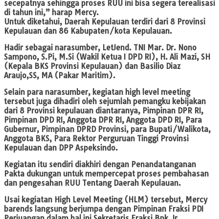
secepatnya sehingga proses RUU ini bisa segera terealisasi
di tahun ini,” harap Mercy.
Untuk diketahui, Daerah Kepulauan terdiri dari 8 Provinsi
Kepulauan dan 86 Kabupaten/kota Kepulauan.
Hadir sebagai narasumber, LetJend. TNI Mar. Dr. Nono
Sampono, S.Pi, M.Si (Wakil Ketua I DPD RI), H. Ali Mazi, SH
(Kepala BKS Provinsi Kepulauan) dan Basilio Diaz
Araujo,SS, MA (Pakar Maritim).
Selain para narasumber, kegiatan high level meeting
tersebut juga dihadiri oleh sejumlah pemangku kebijakan
dari 8 Provinsi kepulauan diantaranya, Pimpinan DPR RI,
Pimpinan DPD RI, Anggota DPR RI, Anggota DPD RI, Para
Gubernur, Pimpinan DPRD Provinsi, para Bupati/Walikota,
Anggota BKS, Para Rektor Perguruan Tinggi Provinsi
Kepulauan dan DPP Aspeksindo.
Kegiatan itu sendiri diakhiri dengan Penandatanganan
Pakta dukungan untuk mempercepat proses pembahasan
dan pengesahan RUU Tentang Daerah Kepulauan.
Usai kegiatan High Level Meeting (HLM) tersebut, Mercy
barends langsung berjumpa dengan Pimpinan Fraksi PDI
Perjuangan dalam hal ini Sekretaris Fraksi Bpk. Ir.