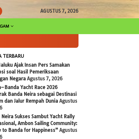
AGUSTUS 7, 2026
AGAM
A TERBARU
aluku Ajak Insan Pers Samakan
si soal Hasil Pemeriksaan
gan Negara
Agustus 7, 2026
n–Banda Yacht Race 2026
ak Banda Neira sebagai Destinasi
im dan Jalur Rempah Dunia
Agustus
26
Neira Sukses Sambut Yacht Rally
asional, Ambon Sailing Community:
 to Banda for Happiness”
Agustus
26