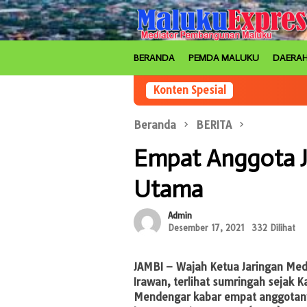
Loncat
ke
konten
BERANDA
PEMDA MALUKU
DAERA
Konten Spesial
Beranda
BERITA
Empat Anggota 
Utama
Admin
Desember 17, 2021
332 Dilihat
JAMBI
– Wajah Ketua Jaringan Media
Irawan, terlihat sumringah sejak 
Mendengar kabar empat anggotany