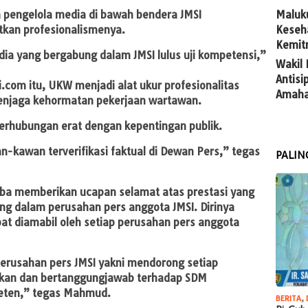
Maluk
a pengelola media di bawah bendera JMSI
Keseh
tkan profesionalismenya.
Kemit
ia yang bergabung dalam JMSI lulus uji kompetensi,”
Wakil
Antis
com itu, UKW menjadi alat ukur profesionalitas
Amaha
enjaga kehormatan pekerjaan wartawan.
berhubungan erat dengan kepentingan publik.
-kawan terverifikasi faktual di Dewan Pers,” tegas
PALIN
ba memberikan ucapan selamat atas prestasi yang
ng dalam perusahan pers anggota JMSI. Dirinya
pat diamabil oleh setiap perusahan pers anggota
 perusahan pers JMSI yakni mendorong setiap
kan dan bertanggungjawab terhadap SDM
eten,” tegas Mahmud.
BERITA
,