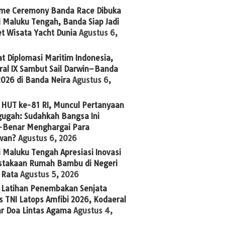
me Ceremony Banda Race Dibuka
 Maluku Tengah, Banda Siap Jadi
t Wisata Yacht Dunia
Agustus 6,
t Diplomasi Maritim Indonesia,
ral IX Sambut Sail Darwin–Banda
2026 di Banda Neira
Agustus 6,
 HUT ke-81 RI, Muncul Pertanyaan
ugah: Sudahkah Bangsa Ini
-Benar Menghargai Para
wan?
Agustus 6, 2026
 Maluku Tengah Apresiasi Inovasi
stakaan Rumah Bambu di Negeri
 Rata
Agustus 5, 2026
g Latihan Penembakan Senjata
 TNI Latops Amfibi 2026, Kodaeral
ar Doa Lintas Agama
Agustus 4,