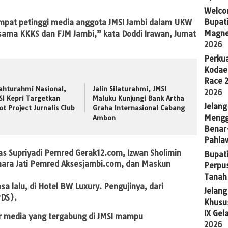
Welco
Bupati
empat petinggi media anggota JMSI Jambi dalam UKW
Magne
sama KKKS dan FJM Jambi,” kata Doddi Irawan, Jumat
2026
Perkua
Kodae
Race 
lahturahmi Nasional,
Jalin Silaturahmi, JMSI
2026
SI Kepri Targetkan
Maluku Kunjungi Bank Artha
Jelang
lot Project Jurnalis Club
Graha Internasional Cabang
Mengg
Ambon
Benar
Pahla
s Supriyadi Pemred Gerak12.com, Izwan Sholimin
Bupati
hara Jati Pemred Aksesjambi.com, dan Maskun
Perpu
Tanah
a lalu, di Hotel BW Luxury. Pengujinya, dari
Jelan
PDS).
Khusus
IX Gel
r media yang tergabung di JMSI mampu
2026