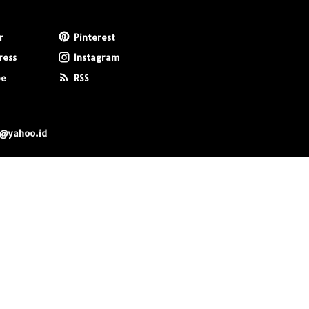
r
Pinterest
ress
Instagram
be
RSS
0@yahoo.id