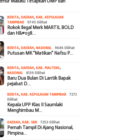
bernur Maluku Tetapkan UMP dan
BERITA
,
DAERAH
,
KAB. KEPULAUAN
TANIMBAR
9745 Dilihat
Rokok Ilegal Merk MARTIL BOLD
dan H&#038…
BERITA
,
DAERAH
,
NASIONAL
9686 Dilihat
Putusan MK “Matikan” Nafsu P…
BERITA
,
DAERAH
,
KAB. MALTENG
,
NASIONAL
8139 Dilihat
Baru Dua Bulan Di Lantik Bapak
pejabat D…
BERITA
,
KAB. KEPULAUAN TANIMBAR
7272
Dilihat
Kepala UPP Klas II Saumlaki
Menghimbau M…
DAERAH
,
KAB. SBB
7253 Dilihat
Pernah Tampil Di Ajang Nasional,
Pimpina…