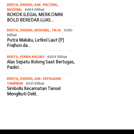
BERITA
,
DAERAH
,
KAB. MALTENG
,
NASIONAL
6884 Dilihat
ROKOK ILEGAL MERK OMNI
BOLD BEREDAR LUAS…
BERITA
,
DAERAH
,
NASIONAL
,
TNI AL
6280
Dilihat
Putra Maluku, Letkol Laut (P)
Frejhon da…
BERITA
,
PEMDA MALUKU
6054 Dilihat
Alas Sepatu Bolong Saat Bertugas,
Paskri…
BERITA
,
DAERAH
,
KAB. KEPULAUAN
TANIMBAR
6021 Dilihat
Simbolis Kecamatan Tansel
Mengikuti Dekl…