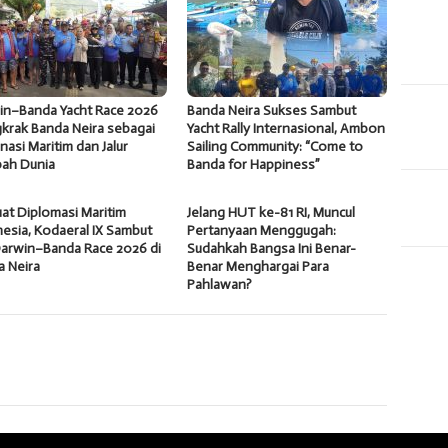
in–Banda Yacht Race 2026
Banda Neira Sukses Sambut
krak Banda Neira sebagai
Yacht Rally Internasional, Ambon
nasi Maritim dan Jalur
Sailing Community: “Come to
ah Dunia
Banda for Happiness”
at Diplomasi Maritim
Jelang HUT ke-81 RI, Muncul
esia, Kodaeral IX Sambut
Pertanyaan Menggugah:
Darwin–Banda Race 2026 di
Sudahkah Bangsa Ini Benar-
a Neira
Benar Menghargai Para
Pahlawan?