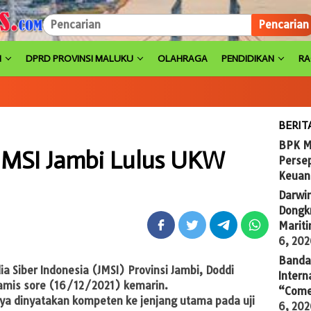
Pencarian
H
DPRD PROVINSI MALUKU
OLAHRAGA
PENDIDIKAN
R
BERIT
BPK M
JMSI Jambi Lulus UKW
Persep
Keuan
Darwi
Dongkr
Marit
6, 20
Banda 
 Siber Indonesia (JMSI) Provinsi Jambi, Doddi
Intern
Kamis sore (16/12/2021) kemarin.
“Come
a dinyatakan kompeten ke jenjang utama pada uji
6, 20