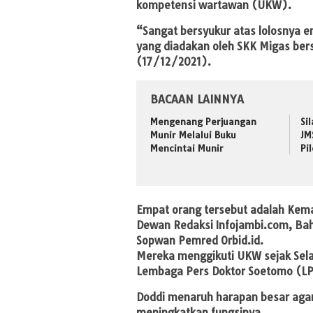
kompetensi wartawan (UKW).
“Sangat bersyukur atas lolosnya 
yang diadakan oleh SKK Migas ber
(17/12/2021).
BACAAN LAINNYA
Mengenang Perjuangan
Si
Munir Melalui Buku
JM
Mencintai Munir
Pi
Empat orang tersebut adalah Kema
Dewan Redaksi Infojambi.com, Ba
Sopwan Pemred Orbid.id.
Mereka menggikuti UKW sejak Selas
Lembaga Pers Doktor Soetomo (L
Doddi menaruh harapan besar aga
meningkatkan fungsinya.