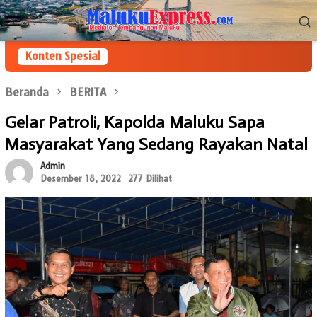
Loncat
Menu
ke
Mobile
konten
Konten Spesial
Beranda
BERITA
Gelar Patroli, Kapolda Maluku Sapa
Masyarakat Yang Sedang Rayakan Natal
Admin
Desember 18, 2022
277 Dilihat