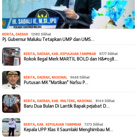
BERITA
,
DAERAH
12180 Dilihat
Pj. Gubernur Maluku Tetapkan UMP dan UMS…
BERITA
,
DAERAH
,
KAB. KEPULAUAN TANIMBAR
9777 Dilihat
Rokok Ilegal Merk MARTIL BOLD dan H&#038…
BERITA
,
DAERAH
,
NASIONAL
9688 Dilihat
Putusan MK “Matikan” Nafsu P…
BERITA
,
DAERAH
,
KAB. MALTENG
,
NASIONAL
8144 Dilihat
Baru Dua Bulan Di Lantik Bapak pejabat D…
BERITA
,
KAB. KEPULAUAN TANIMBAR
7273 Dilihat
Kepala UPP Klas II Saumlaki Menghimbau M…