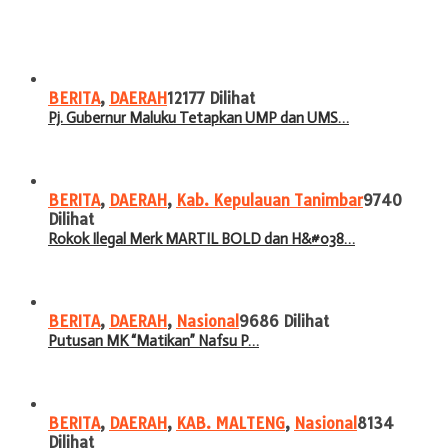
BERITA
,
DAERAH
12177 Dilihat
Pj. Gubernur Maluku Tetapkan UMP dan UMS…
BERITA
,
DAERAH
,
Kab. Kepulauan Tanimbar
9740
Dilihat
Rokok Ilegal Merk MARTIL BOLD dan H&#038…
BERITA
,
DAERAH
,
Nasional
9686 Dilihat
Putusan MK “Matikan” Nafsu P…
BERITA
,
DAERAH
,
KAB. MALTENG
,
Nasional
8134
Dilihat