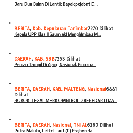
Baru Dua Bulan Di Lantik Bapak pejabat D…
BERITA
,
Kab. Kepulauan Tanimbar
7270 Dilihat
Kepala UPP Klas II Saumlaki Menghimbau M…
DAERAH
,
KAB. SBB
7253 Dilihat
Pernah Tampil Di Ajang Nasional, Pimpina…
BERITA
,
DAERAH
,
KAB. MALTENG
,
Nasional
6881
Dilihat
ROKOK ILEGAL MERK OMNI BOLD BEREDAR LUAS…
BERITA
,
DAERAH
,
Nasional
,
TNI AL
6280 Dilihat
Putra Maluku, Letkol Laut (P) Frejhon da…