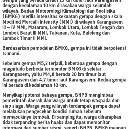
Gempa yang berada di laut 23 km timur laut Karangasem
dengan kedalaman 10 km dirasakan warga sejumlah
wilayah. Badan Meteorologi Klimatologi dan Geofisika
(BMKG) merilis intensitas kekuatan gempa dengan skala
Modified Mercalli Intensity (MMI) di wilayah Karangasem
III – IV MMI, Mataram, Lombok Utara, Lombok Tengah dan
Lombok Barat III MMI, Tabanan, Kuta, Buleleng dan
Lombok Timur II MMI.
Berdasarkan pemodelan BMKG, gempa ini tidak berpotensi
tsunami.
Sebelum gempa M5,2 terjadi, beberapa gempa dengan
magnitudo berbeda termonitor BMKG di sekitar
Karangasem, yaitu M4,8 berada 20 km timur laut
Karangasem dan 4,7 timur laut Karangasem. Kedua gempa
ini berada di kedalaman 10 km.
Menyikapi potensi bahaya gempa, BNPB mengimbau
pemerintah daerah dan warga untuk tetap waspada dan
siap siaga. Warga yang wilayah terdampak gempa dapat
melakukan pengecekan kondisi rumah sebelum
memasukinya kembali. Di samping itu, warga diharapkan
tidak terpancing berita hoaks dan dapat memonitor
informasi dari sumber resmi, seperti BNPB, BMKG maupun