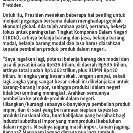
Presiden.
Untuk itu, Presiden menekan beberapa hal penting untuk
menjadi pegangan bersama dalam menghadapi gejolak
ekonomi global. Ada tujuh arahan yakni, pertama, bekerja
fokus untuk peningkatan Tingkat Komponen Dalam Negeri
(TKDN), artinya belanja barang dan jasa, belanja barang
modal, belanja barang modal dan jasa harus diarahkan
kepada pembelian produk-produk dalam negeri.
“Saya ingatkan lagi, potensi belanja barang dan modal dan
jasa di pusat ini ada Rp526 triliun, di daerah Rp535 triliun,
artinya total sudah Rp1.062 triliun, plus BUMN Rp420
triliun. Ini angka yang besar sekali. Jangan sampai, sekali
lagi, angka yang sangat besar sekali ini dibelanjakan untuk
barang-barang impor, sehingga produksi dalam negeri
tidak berkembang meningkat. Arahkan semuanya
pembelian ke produk-produk dalam negeri.
Hilangkan/kurangi sebanyak-banyaknya pembelian produk
impor, dan di saat yang bersamaan siapkan kapasitas
produksi nasional kita, buat kebijakan yang berpihak bagi
industri substitusi impor yang memproduksi kebutuhan
dalam negeri. Misalnya jagung masih impor, tanam jagung.
Kenapa? Menanam jagung dimana pun juga tumbuh,