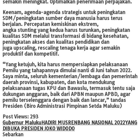
semakin meningkat. Optimalkan penerimaan perpajakan.
Keenam, agenda-agenda strategis untuk peningkatan
SDM/peningkatan sumber daya manusia harus terus
berjalan. Percepatan kemiskinan ekstrem,
angka stunting yang kedua harus turunkan, peningkatan
kualitas SDM melalui transformasi di bidang kesehatan,
peningkatan akses dan kualitas pendidikan dan
juga upscaling, rescaling tenaga kerja agar semakin
produktif dan kompetitif.
“Yang ketujuh, kita harus mempersiapkan pelaksanaan
Pemilu yang tahapannya dimulai nanti di Juni tahun 2022.
Saya minta, seluruh kementerian/lembaga dan pemerintah
daerah provinsi, kabupaten, dan kota mendukung
pelaksanaan tugas KPU dan Bawaslu, termasuk tentu saja
dukungan anggaran, baik dari APBN maupun APBD, agar
pemilu terselenggara dengan baik dan lancar,” tandas
Presiden (Biro Administrasi Pimpinan Setda Maluku)
Post Views:
293
Gubernur Maluku
HADIRI MUSRENBANG NASIONAL 2022
YANG
DIBUKA PRESIDEN JOKO WIDODO
Sebarkan