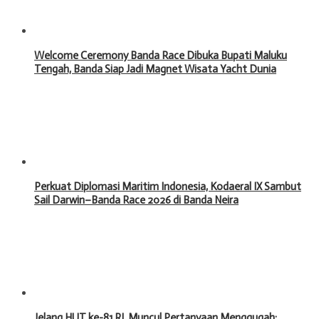
Welcome Ceremony Banda Race Dibuka Bupati Maluku
Tengah, Banda Siap Jadi Magnet Wisata Yacht Dunia
Perkuat Diplomasi Maritim Indonesia, Kodaeral IX Sambut
Sail Darwin–Banda Race 2026 di Banda Neira
Jelang HUT ke-81 RI, Muncul Pertanyaan Menggugah: