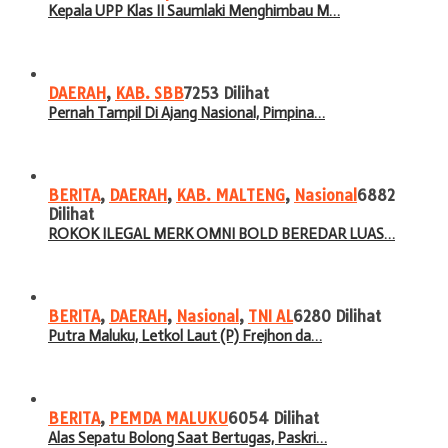
Kepala UPP Klas II Saumlaki Menghimbau M…
DAERAH
,
KAB. SBB
7253 Dilihat
Pernah Tampil Di Ajang Nasional, Pimpina…
BERITA
,
DAERAH
,
KAB. MALTENG
,
Nasional
6882
Dilihat
ROKOK ILEGAL MERK OMNI BOLD BEREDAR LUAS…
BERITA
,
DAERAH
,
Nasional
,
TNI AL
6280 Dilihat
Putra Maluku, Letkol Laut (P) Frejhon da…
BERITA
,
PEMDA MALUKU
6054 Dilihat
Alas Sepatu Bolong Saat Bertugas, Paskri…