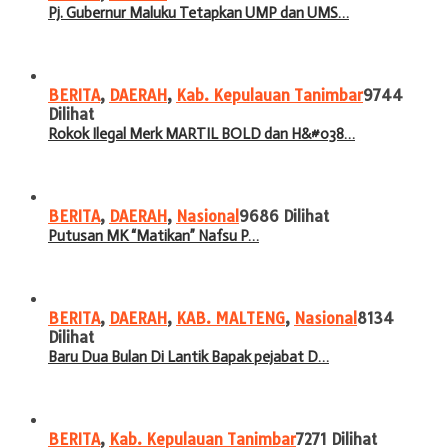
Pj. Gubernur Maluku Tetapkan UMP dan UMS…
BERITA
,
DAERAH
,
Kab. Kepulauan Tanimbar
9744
Dilihat
Rokok Ilegal Merk MARTIL BOLD dan H&#038…
BERITA
,
DAERAH
,
Nasional
9686 Dilihat
Putusan MK “Matikan” Nafsu P…
BERITA
,
DAERAH
,
KAB. MALTENG
,
Nasional
8134
Dilihat
Baru Dua Bulan Di Lantik Bapak pejabat D…
BERITA
,
Kab. Kepulauan Tanimbar
7271 Dilihat