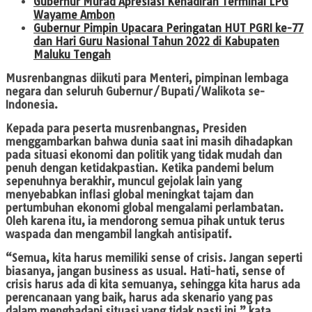
Gubernur Murad Apresiasi Kehadiran Terminal LPG
Wayame Ambon
Gubernur Pimpin Upacara Peringatan HUT PGRI ke-77
dan Hari Guru Nasional Tahun 2022 di Kabupaten
Maluku Tengah
Musrenbangnas diikuti para Menteri, pimpinan lembaga
negara dan seluruh Gubernur/Bupati/Walikota se-
Indonesia.
Kepada para peserta musrenbangnas, Presiden
menggambarkan bahwa dunia saat ini masih dihadapkan
pada situasi ekonomi dan politik yang tidak mudah dan
penuh dengan ketidakpastian. Ketika pandemi belum
sepenuhnya berakhir, muncul gejolak lain yang
menyebabkan inflasi global meningkat tajam dan
pertumbuhan ekonomi global mengalami perlambatan.
Oleh karena itu, ia mendorong semua pihak untuk terus
waspada dan mengambil langkah antisipatif.
“Semua, kita harus memiliki sense of crisis. Jangan seperti
biasanya, jangan business as usual. Hati-hati, sense of
crisis harus ada di kita semuanya, sehingga kita harus ada
perencanaan yang baik, harus ada skenario yang pas
dalam menghadapi situasi yang tidak pasti ini,” kata