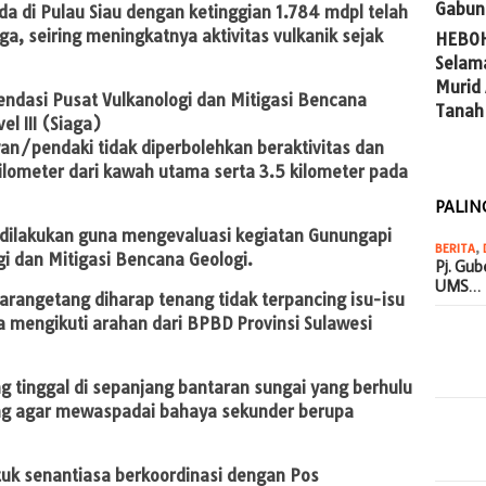
Gabun
a di Pulau Siau dengan ketinggian 1.784 mdpl telah
iaga, seiring meningkatnya aktivitas vulkanik sejak
HEBOH
Selam
Murid
dasi Pusat Vulkanologi dan Mitigasi Bencana
Tanah
el III (Siaga)
/pendaki tidak diperbolehkan beraktivitas dan
ilometer dari kawah utama serta 3.5 kilometer pada
PALIN
 dilakukan guna mengevaluasi kegiatan Gunungapi
BERITA
,
i dan Mitigasi Bencana Geologi.
Pj. Gu
UMS…
arangetang diharap tenang tidak terpancing isu-isu
a mengikuti arahan dari BPBD Provinsi Sulawesi
 tinggal di sepanjang bantaran sungai yang berhulu
ng agar mewaspadai bahaya sekunder berupa
uk senantiasa berkoordinasi dengan Pos