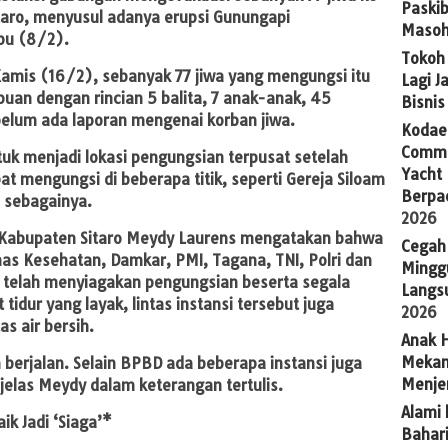
Paskib
aro, menyusul adanya erupsi Gunungapi
Masoh
bu (8/2).
Tokoh 
 Kamis (16/2), sebanyak 77 jiwa yang mengungsi itu
Lagi J
puan dengan rincian 5 balita, 7 anak-anak, 45
Bisni
belum ada laporan mengenai korban jiwa.
Kodaer
Commu
uk menjadi lokasi pengungsian terpusat setelah
Yacht
 mengungsi di beberapa titik, seperti Gereja Siloam
Berpa
 sebagainya.
2026
 Kabupaten Sitaro Meydy Laurens mengatakan bahwa
Cegah
nas Kesehatan, Damkar, PMI, Tagana, TNI, Polri dan
Mingg
 telah menyiagakan pengungsian beserta segala
Langsu
tidur yang layak, lintas instansi tersebut juga
2026
s air bersih.
Anak H
Mekan
 berjalan. Selain BPBD ada beberapa instansi juga
Menje
jelas Meydy dalam keterangan tertulis.
Alami 
k Jadi ‘Siaga’*
Bahari