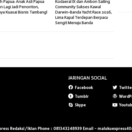
 Papua: Anak Asli Papua
Kodaeral IX dan Ambon Sailing
n Lagi Jadi Penonton,
Community Sukses Kawal
ya Kuasai Bisnis Tambang!
Darwin-Banda Yacht Race 2026,
Lima Kapal Terdepan Berpacu
Sengit Menuju Banda
JARINGAN SOCIAL
Facebook
Twitte
Tumblr
WordP
Skype
Youtu
press Redaksi/Iklan Phone : 081343248939 Email - malukuexpress4