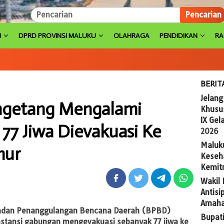
Pencarian
H
DPRD PROVINSI MALUKU
OLAHRAGA
PENDIDIKAN
R
BERIT
Jelan
ngetang Mengalami
Khusus
IX Gel
 77 Jiwa Dievakuasi Ke
2026
Maluk
mur
Keseh
Kemit
Wakil
Antis
Amaha
Badan Penanggulangan Bencana Daerah (BPBD)
Bupat
instansi gabungan mengevakuasi sebanyak 77 jiwa ke