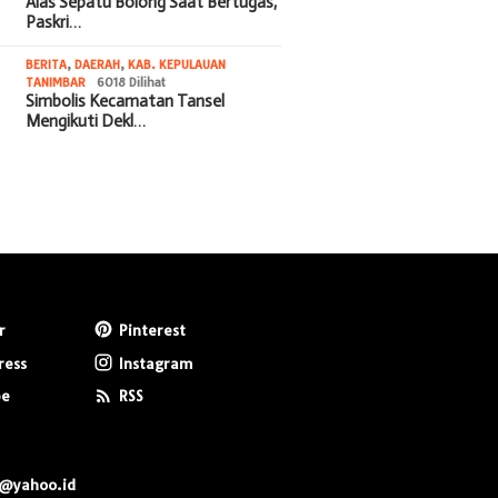
Alas Sepatu Bolong Saat Bertugas,
Paskri…
BERITA
,
DAERAH
,
KAB. KEPULAUAN
TANIMBAR
6018 Dilihat
Simbolis Kecamatan Tansel
Mengikuti Dekl…
r
Pinterest
ress
Instagram
be
RSS
0@yahoo.id