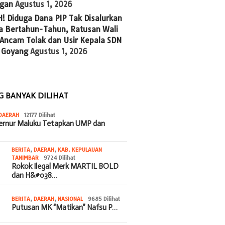
gan
Agustus 1, 2026
! Diduga Dana PIP Tak Disalurkan
a Bertahun-Tahun, Ratusan Wali
 Ancam Tolak dan Usir Kepala SDN
 Goyang
Agustus 1, 2026
G BANYAK DILIHAT
DAERAH
12177 Dilihat
bernur Maluku Tetapkan UMP dan
BERITA
,
DAERAH
,
KAB. KEPULAUAN
TANIMBAR
9724 Dilihat
Rokok Ilegal Merk MARTIL BOLD
dan H&#038…
BERITA
,
DAERAH
,
NASIONAL
9685 Dilihat
Putusan MK “Matikan” Nafsu P…