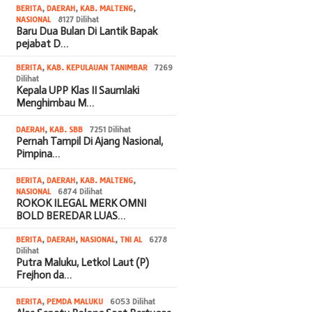
BERITA
,
DAERAH
,
KAB. MALTENG
,
NASIONAL
8127 Dilihat
Baru Dua Bulan Di Lantik Bapak
pejabat D…
BERITA
,
KAB. KEPULAUAN TANIMBAR
7269
Dilihat
Kepala UPP Klas II Saumlaki
Menghimbau M…
DAERAH
,
KAB. SBB
7251 Dilihat
Pernah Tampil Di Ajang Nasional,
Pimpina…
BERITA
,
DAERAH
,
KAB. MALTENG
,
NASIONAL
6874 Dilihat
ROKOK ILEGAL MERK OMNI
BOLD BEREDAR LUAS…
BERITA
,
DAERAH
,
NASIONAL
,
TNI AL
6278
Dilihat
Putra Maluku, Letkol Laut (P)
Frejhon da…
BERITA
,
PEMDA MALUKU
6053 Dilihat