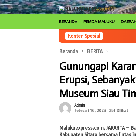
Loncat
ke
konten
BERANDA
PEMDA MALUKU
DAERA
Konten Spesial
Beranda
BERITA
Gunungapi Kara
Erupsi, Sebanyak
Museum Siau Ti
Admin
Februari 16, 2023
351 Dilihat
Malukuexpress.com
, JAKARTA – 
Kabupaten Sitaro bersama lintas 