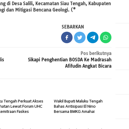
 di Desa Salili, Kecamatan Siau Tengah, Kabupaten
ogi dan Mitigasi Bencana Geologi. (*
SEBARKAN
Pos berikutnya
is
Sikapi Penghentian BOSDA Ke Madrasah
Afifudin Angkat Bicara
ku Tengah Perkuat Akses
Wakil Bupati Maluku Tengah
hatan Lewat Forum UHC
Bahas Antisipasi El Nino
Kemitraan Faskes
Bersama BMKG Amahai