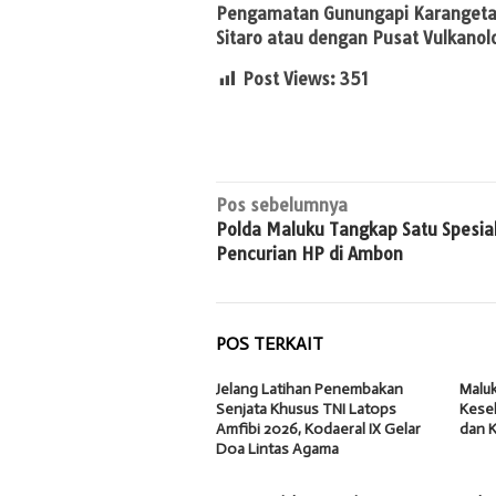
Pengamatan Gunungapi Karangetang
Sitaro atau dengan Pusat Vulkanol
Post Views:
351
Navigasi
Pos sebelumnya
Polda Maluku Tangkap Satu Spesial
pos
Pencurian HP di Ambon
POS TERKAIT
Jelang Latihan Penembakan
Malu
Senjata Khusus TNI Latops
Kese
Amfibi 2026, Kodaeral IX Gelar
dan 
Doa Lintas Agama