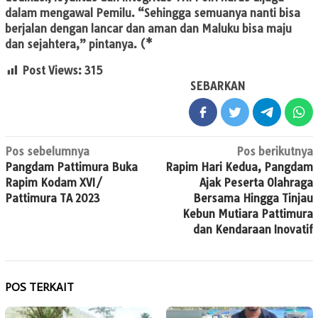
dalam mengawal Pemilu. “Sehingga semuanya nanti bisa
berjalan dengan lancar dan aman dan Maluku bisa maju
dan sejahtera,” pintanya. (*
Post Views:
315
SEBARKAN
Navigasi
Pos sebelumnya
Pos berikutnya
Pangdam Pattimura Buka
Rapim Hari Kedua, Pangdam
pos
Rapim Kodam XVI/
Ajak Peserta Olahraga
Pattimura TA 2023
Bersama Hingga Tinjau
Kebun Mutiara Pattimura
dan Kendaraan Inovatif
POS TERKAIT