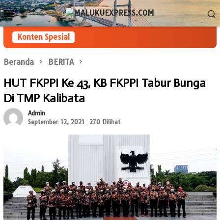
Loncat
Menu
ke
Mobile
konten
Konten Spesial
Beranda
BERITA
HUT FKPPI Ke 43, KB FKPPI Tabur Bunga
Di TMP Kalibata
Admin
September 12, 2021
270 Dilihat