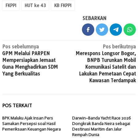
FKPPI
HUT ke 43
KB FKPPI
SEBARKAN
Navigasi
Pos sebelumnya
Pos berikutnya
GPM Melalui PARPEN
Merespons Longsor Bogor,
pos
Mempersiapkan Jemaat
BNPB Turunkan Mobil
Guna Menghadirkan SDM
Komunikasi Satelit dan
Yang Berkualitas
Lakukan Pemetaan Cepat
Kawasan Terdampak
POS TERKAIT
BPK Maluku Ajak Insan Pers
Darwin–Banda Yacht Race 2026
Samakan Persepsi soal Hasil
Dongkrak Banda Neira sebagai
Pemeriksaan Keuangan Negara
Destinasi Maritim dan Jalur
Rempah Dunia