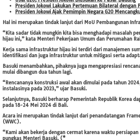
Presiden Jokowi Lakukan Pertemuan Bilateral dengan Pr
Presiden Jokowi Ajak Pemimpin Negara G20 Mencangku
Hal ini merupakan tindak lanjut dari MoU Pembangunan Infra
“Kita sadar tidak mungkin kita bisa menghadapi masalah pe
hijau ini,” kata Menteri Pekerjaan Umum dan Perumahan R
Kerja sama infrastruktur hijau ini terdiri dari manajemen su
identifikasi dan juga infrastruktur untuk mitigasi serta adap
Basuki menambahkan, pihaknya juga mengapresiasi rencana 
mulai dibangun dua tahun lagi.
“Rencananya konstruksi awal akan dimulai pada tahun 2024,
instalasinya pada 2023,” ujar Basuki.
Selanjutnya, Basuki berharap Pemerintah Republik Korea d
pada 18-24 Mei 2024 di Bali.
Acara ini merupakan tindak lanjut dari penandatangan Fra
(WWC).
“Kami akan bekerja dengan cermat karena waktu persiapan k
pungkas Menteri Basuki. (*