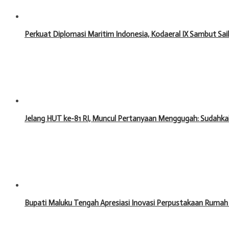
Perkuat Diplomasi Maritim Indonesia, Kodaeral IX Sambut Sa
Jelang HUT ke-81 RI, Muncul Pertanyaan Menggugah: Sudahka
Bupati Maluku Tengah Apresiasi Inovasi Perpustakaan Rumah