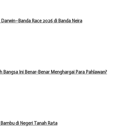
il Darwin–Banda Race 2026 di Banda Neira
h Bangsa Ini Benar-Benar Menghargai Para Pahlawan?
 Bambu di Negeri Tanah Rata