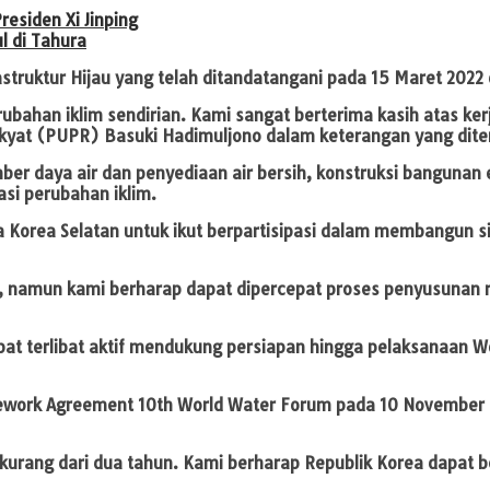
esiden Xi Jinping
l di Tahura
struktur Hijau yang telah ditandatangani pada 15 Maret 2022
rubahan iklim sendirian. Kami sangat berterima kasih atas k
akyat (PUPR) Basuki Hadimuljono dalam keterangan yang dit
mber daya air dan penyediaan air bersih, konstruksi bangunan 
tasi perubahan iklim.
Korea Selatan untuk ikut berpartisipasi dalam membangun si
 namun kami berharap dapat dipercepat proses penyusunan re
apat terlibat aktif mendukung persiapan hingga pelaksanaan
mework Agreement 10th World Water Forum pada 10 November 
urang dari dua tahun. Kami berharap Republik Korea dapat be