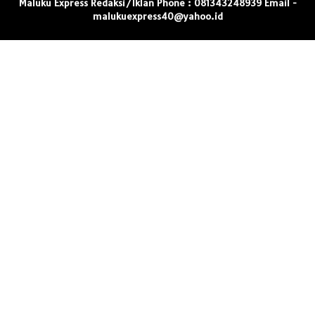
Maluku Express Redaksi/Iklan Phone : 081343248939 Email -
malukuexpress40@yahoo.id