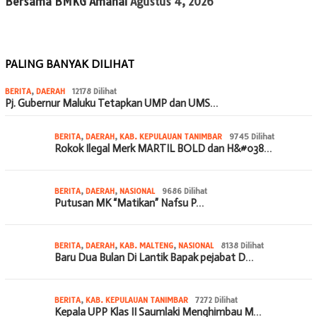
Bersama BMKG Amahai
Agustus 4, 2026
PALING BANYAK DILIHAT
BERITA
,
DAERAH
12178 Dilihat
Pj. Gubernur Maluku Tetapkan UMP dan UMS…
BERITA
,
DAERAH
,
KAB. KEPULAUAN TANIMBAR
9745 Dilihat
Rokok Ilegal Merk MARTIL BOLD dan H&#038…
BERITA
,
DAERAH
,
NASIONAL
9686 Dilihat
Putusan MK “Matikan” Nafsu P…
BERITA
,
DAERAH
,
KAB. MALTENG
,
NASIONAL
8138 Dilihat
Baru Dua Bulan Di Lantik Bapak pejabat D…
BERITA
,
KAB. KEPULAUAN TANIMBAR
7272 Dilihat
Kepala UPP Klas II Saumlaki Menghimbau M…