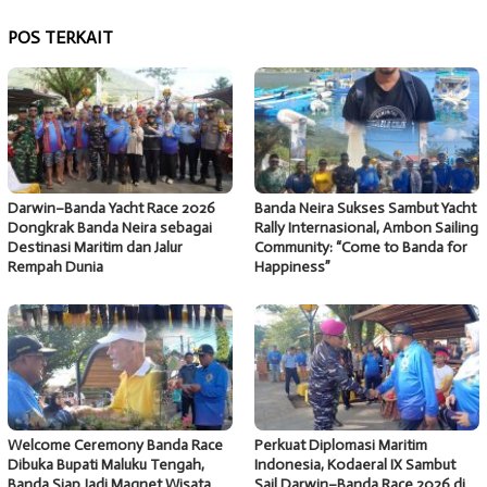
POS TERKAIT
Darwin–Banda Yacht Race 2026
Banda Neira Sukses Sambut Yacht
Dongkrak Banda Neira sebagai
Rally Internasional, Ambon Sailing
Destinasi Maritim dan Jalur
Community: “Come to Banda for
Rempah Dunia
Happiness”
Welcome Ceremony Banda Race
Perkuat Diplomasi Maritim
Dibuka Bupati Maluku Tengah,
Indonesia, Kodaeral IX Sambut
Banda Siap Jadi Magnet Wisata
Sail Darwin–Banda Race 2026 di