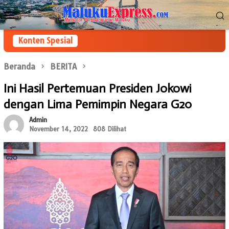
Loncat
Menu
ke
Mobile
konten
Konten Spesial
Beranda
BERITA
Ini Hasil Pertemuan Presiden Jokowi
dengan Lima Pemimpin Negara G20
Admin
November 14, 2022
808 Dilihat