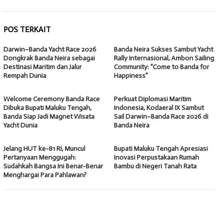
POS TERKAIT
Darwin–Banda Yacht Race 2026
Banda Neira Sukses Sambut Yacht
Dongkrak Banda Neira sebagai
Rally Internasional, Ambon Sailing
Destinasi Maritim dan Jalur
Community: “Come to Banda for
Rempah Dunia
Happiness”
Welcome Ceremony Banda Race
Perkuat Diplomasi Maritim
Dibuka Bupati Maluku Tengah,
Indonesia, Kodaeral IX Sambut
Banda Siap Jadi Magnet Wisata
Sail Darwin–Banda Race 2026 di
Yacht Dunia
Banda Neira
Jelang HUT ke-81 RI, Muncul
Bupati Maluku Tengah Apresiasi
Pertanyaan Menggugah:
Inovasi Perpustakaan Rumah
Sudahkah Bangsa Ini Benar-Benar
Bambu di Negeri Tanah Rata
Menghargai Para Pahlawan?