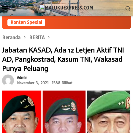
Loncat
Menu
ke
Mobile
konten
Konten Spesial
Beranda
BERITA
Jabatan KASAD, Ada 12 Letjen Aktif TNI
AD, Pangkostrad, Kasum TNI, Wakasad
Punya Peluang
Admin
November 3, 2021
1588 Dilihat