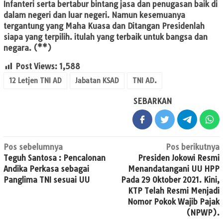
Infanteri serta bertabur bintang jasa dan penugasan baik di
dalam negeri dan luar negeri. Namun kesemuanya
tergantung yang Maha Kuasa dan Ditangan Presidenlah
siapa yang terpilih. itulah yang terbaik untuk bangsa dan
negara.
(**)
Post Views:
1,588
12 Letjen TNI AD
Jabatan KSAD
TNI AD.
SEBARKAN
Navigasi
Pos sebelumnya
Pos berikutnya
Teguh Santosa : Pencalonan
Presiden Jokowi Resmi
pos
Andika Perkasa sebagai
Menandatangani UU HPP
Panglima TNI sesuai UU
Pada 29 Oktober 2021. Kini,
KTP Telah Resmi Menjadi
Nomor Pokok Wajib Pajak
(NPWP).