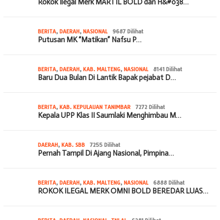
Rokok Ilegal Merk MARTIL BOLD dan H&#038…
BERITA
,
DAERAH
,
NASIONAL
9687 Dilihat
Putusan MK “Matikan” Nafsu P…
BERITA
,
DAERAH
,
KAB. MALTENG
,
NASIONAL
8141 Dilihat
Baru Dua Bulan Di Lantik Bapak pejabat D…
BERITA
,
KAB. KEPULAUAN TANIMBAR
7272 Dilihat
Kepala UPP Klas II Saumlaki Menghimbau M…
DAERAH
,
KAB. SBB
7255 Dilihat
Pernah Tampil Di Ajang Nasional, Pimpina…
BERITA
,
DAERAH
,
KAB. MALTENG
,
NASIONAL
6888 Dilihat
ROKOK ILEGAL MERK OMNI BOLD BEREDAR LUAS…