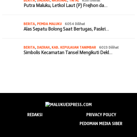
BERITA
,
DAERAH
,
NASIONAL
,
TNI AL
6281 Dilihat
Putra Maluku, Letkol Laut (P) Frejhon da…
BERITA
,
PEMDA MALUKU
6054 Dilihat
Alas Sepatu Bolong Saat Bertugas, Paskri…
BERITA
,
DAERAH
,
KAB. KEPULAUAN TANIMBAR
6023 Dilihat
Simbolis Kecamatan Tansel Mengikuti Dekl…
REDAKSI
PRIVACY POLICY
PEDOMAN MEDIA SIBER