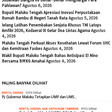
Sudahkah Bangsa Ini Benar-Benar Menghargai Para
Pahlawan?
Agustus 6, 2026
Bupati Maluku Tengah Apresiasi Inovasi Perpustakaan
Rumah Bambu di Negeri Tanah Rata
Agustus 5, 2026
Jelang Latihan Penembakan Senjata Khusus TNI Latops
Amfibi 2026, Kodaeral IX Gelar Doa Lintas Agama
Agustus
4, 2026
Maluku Tengah Perkuat Akses Kesehatan Lewat Forum UHC
dan Kemitraan Faskes
Agustus 4, 2026
Wakil Bupati Maluku Tengah Bahas Antisipasi El Nino
Bersama BMKG Amahai
Agustus 4, 2026
PALING BANYAK DILIHAT
BERITA
,
DAERAH
12179 Dilihat
Pj. Gubernur Maluku Tetapkan UMP dan UMS…
BERITA
,
DAERAH
,
KAB. KEPULAUAN TANIMBAR
9753 Dilihat