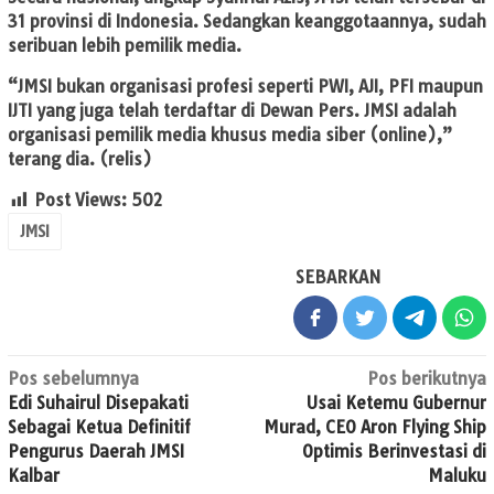
31 provinsi di Indonesia. Sedangkan keanggotaannya, sudah
seribuan lebih pemilik media.
“JMSI bukan organisasi profesi seperti PWI, AJI, PFI maupun
IJTI yang juga telah terdaftar di Dewan Pers. JMSI adalah
organisasi pemilik media khusus media siber (online),”
terang dia. (relis)
Post Views:
502
JMSI
SEBARKAN
Navigasi
Pos sebelumnya
Pos berikutnya
Edi Suhairul Disepakati
Usai Ketemu Gubernur
pos
Sebagai Ketua Definitif
Murad, CEO Aron Flying Ship
Pengurus Daerah JMSI
Optimis Berinvestasi di
Kalbar
Maluku