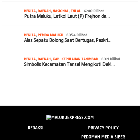
BERITA
,
DAERAH
,
NASIONAL
,
TNI AL
6280 Dilihat
Putra Maluku, Letkol Laut (P) Frejhon da…
BERITA
,
PEMDA MALUKU
6054 Dilihat
Alas Sepatu Bolong Saat Bertugas, Paskri…
BERITA
,
DAERAH
,
KAB. KEPULAUAN TANIMBAR
6021 Dilihat
Simbolis Kecamatan Tansel Mengikuti Dekl…
REDAKSI
PRIVACY POLICY
PEDOMAN MEDIA SIBER