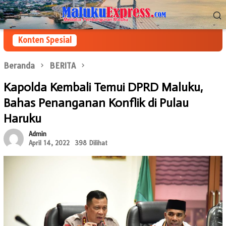
Loncat
Menu
ke
Mobile
konten
Konten Spesial
Beranda
BERITA
Kapolda Kembali Temui DPRD Maluku,
Bahas Penanganan Konflik di Pulau
Haruku
Admin
April 14, 2022
398 Dilihat