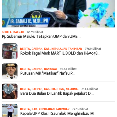
BERITA
,
DAERAH
12179 Dilihat
Pj. Gubernur Maluku Tetapkan UMP dan UMS…
BERITA
,
DAERAH
,
KAB. KEPULAUAN TANIMBAR
9769 Dilihat
Rokok Ilegal Merk MARTIL BOLD dan H&#038…
BERITA
,
DAERAH
,
NASIONAL
9688 Dilihat
Putusan MK “Matikan” Nafsu P…
BERITA
,
DAERAH
,
KAB. MALTENG
,
NASIONAL
8144 Dilihat
Baru Dua Bulan Di Lantik Bapak pejabat D…
BERITA
,
KAB. KEPULAUAN TANIMBAR
7273 Dilihat
Kepala UPP Klas II Saumlaki Menghimbau M…