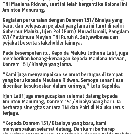
TNI Maulana Ridwan, saat ini telah berganti ke Kolonel Inf
Aminton Manurung.
Kegiatan perkenalan dengan Danrem 151/Binaiya yang
baru, dan pelepasan pejabat yang lama ini turut dihadiri
Gubernur Maluku, Irjen Pol (Purn) Murad Ismail, Pangdam
XVI/Pattimura Mayjen TNI Ruruh A. Setyawibawa dan
pejabat beserta stakeholder lainnya.
Pada kesempatan itu, Kapolda Maluku Lotharia Latif, juga
memberikan kenang-kenangan kepada Maulana Ridwan,
Danrem 151/Binaiya yang lama.
“Kami juga menyampaikan selamat bertugas di tempat
yang baru kepada Maulana Ridwan. Semoga senantiasa
diberikan kesukseskan dalam karirnya,” kata Kapolda.
Irjen Latif juga mengucapkan selamat datang kepada
Aminton Manurung, Danrem 151/Binaiya yang baru. Ia
berharap sinergitas antara TNI dan Polri di Maluku terus
terjaga.
“Kepada Danrem 151/Bianiaya yang baru, kami
menyampaikan selamat datang. Dan kami berharap