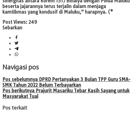
sinergitas antara Korem 151/Binaiya dengan Polda Maluku
beserta jajarannya terus terjalin dalam menjaga
kamtibmas yang kondusif di Maluku,” harapnya. (*
Post Views:
249
Sebarkan
Navigasi pos
Pos sebelumnya
DPRD Pertanyakan 3 Bulan TPP Guru SMA-
SMK Tahun 2022 Belum Terbayarkan
Pos berikutnya
Prajurit Masariku Tebar Kasih Sayang untuk
Masyarakat Tual
Pos terkait