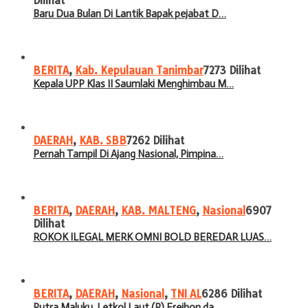
Dilihat
Baru Dua Bulan Di Lantik Bapak pejabat D…
BERITA
,
Kab. Kepulauan Tanimbar
7273 Dilihat
Kepala UPP Klas II Saumlaki Menghimbau M…
DAERAH
,
KAB. SBB
7262 Dilihat
Pernah Tampil Di Ajang Nasional, Pimpina…
BERITA
,
DAERAH
,
KAB. MALTENG
,
Nasional
6907
Dilihat
ROKOK ILEGAL MERK OMNI BOLD BEREDAR LUAS…
BERITA
,
DAERAH
,
Nasional
,
TNI AL
6286 Dilihat
Putra Maluku, Letkol Laut (P) Frejhon da…