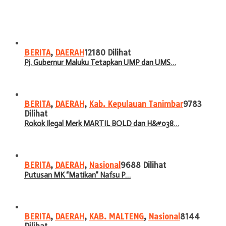
BERITA
,
DAERAH
12180 Dilihat
Pj. Gubernur Maluku Tetapkan UMP dan UMS…
BERITA
,
DAERAH
,
Kab. Kepulauan Tanimbar
9783
Dilihat
Rokok Ilegal Merk MARTIL BOLD dan H&#038…
BERITA
,
DAERAH
,
Nasional
9688 Dilihat
Putusan MK “Matikan” Nafsu P…
BERITA
,
DAERAH
,
KAB. MALTENG
,
Nasional
8144