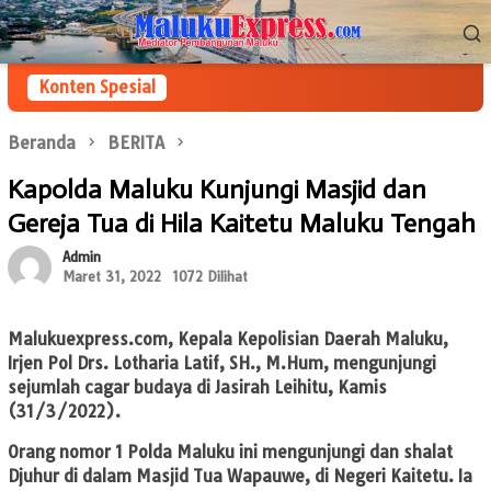
Loncat
Menu
ke
Mobile
konten
Konten Spesial
Beranda
BERITA
Kapolda Maluku Kunjungi Masjid dan
Gereja Tua di Hila Kaitetu Maluku Tengah
Admin
Maret 31, 2022
1072 Dilihat
Malukuexpress.com
, Kepala Kepolisian Daerah Maluku,
Irjen Pol Drs. Lotharia Latif, SH., M.Hum, mengunjungi
sejumlah cagar budaya di Jasirah Leihitu, Kamis
(31/3/2022).
Orang nomor 1 Polda Maluku ini mengunjungi dan shalat
Djuhur di dalam Masjid Tua Wapauwe, di Negeri Kaitetu. Ia