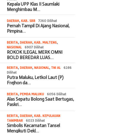
Kepala UPP Klas II Saumlaki
Menghimbau M…
DAERAH
,
KAB. SBB
7260 Dilihat
Pernah Tampil Di Ajang Nasional,
Pimpina…
BERITA
,
DAERAH
,
KAB. MALTENG
,
NASIONAL
6907 Dilihat
ROKOK ILEGAL MERK OMNI
BOLD BEREDAR LUAS…
BERITA
,
DAERAH
,
NASIONAL
,
TNI AL
6286
Dilihat
Putra Maluku, Letkol Laut (P)
Frejhon da…
BERITA
,
PEMDA MALUKU
6056 Dilihat
Alas Sepatu Bolong Saat Bertugas,
Paskri…
BERITA
,
DAERAH
,
KAB. KEPULAUAN
TANIMBAR
6023 Dilihat
Simbolis Kecamatan Tansel
Mengikuti Dekl…