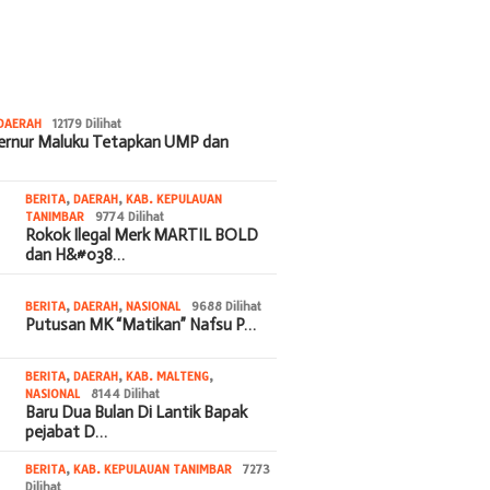
DAERAH
12179 Dilihat
bernur Maluku Tetapkan UMP dan
BERITA
,
DAERAH
,
KAB. KEPULAUAN
TANIMBAR
9774 Dilihat
Rokok Ilegal Merk MARTIL BOLD
dan H&#038…
BERITA
,
DAERAH
,
NASIONAL
9688 Dilihat
Putusan MK “Matikan” Nafsu P…
BERITA
,
DAERAH
,
KAB. MALTENG
,
NASIONAL
8144 Dilihat
Baru Dua Bulan Di Lantik Bapak
pejabat D…
BERITA
,
KAB. KEPULAUAN TANIMBAR
7273
Dilihat