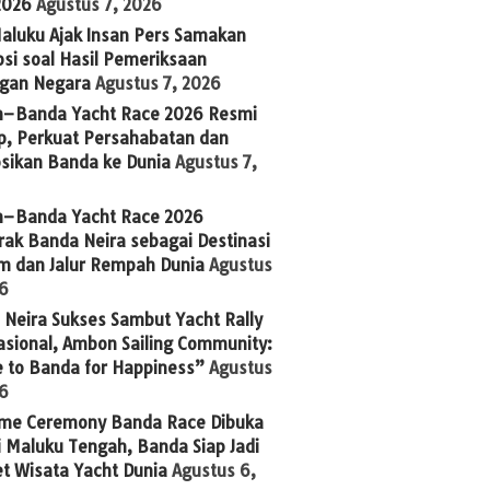
2026
Agustus 7, 2026
aluku Ajak Insan Pers Samakan
si soal Hasil Pemeriksaan
gan Negara
Agustus 7, 2026
n–Banda Yacht Race 2026 Resmi
p, Perkuat Persahabatan dan
sikan Banda ke Dunia
Agustus 7,
n–Banda Yacht Race 2026
ak Banda Neira sebagai Destinasi
im dan Jalur Rempah Dunia
Agustus
26
Neira Sukses Sambut Yacht Rally
asional, Ambon Sailing Community:
 to Banda for Happiness”
Agustus
26
me Ceremony Banda Race Dibuka
 Maluku Tengah, Banda Siap Jadi
t Wisata Yacht Dunia
Agustus 6,