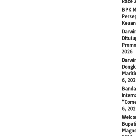
Race 
BPK M
Persep
Keuan
Darwi
Ditutu
Promo
2026
Darwi
Dongkr
Marit
6, 20
Banda 
Intern
“Come
6, 20
Welco
Bupati
Magne