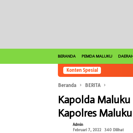
Loncat
ke
konten
BERANDA
PEMDA MALUKU
DAERA
Konten Spesial
Beranda
BERITA
Kapolda Maluku 
Kapolres Maluku
Admin
Februari 7, 2022
340 Dilihat