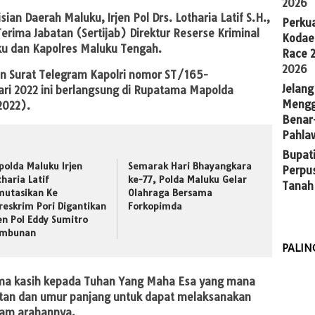
2026
sian Daerah Maluku, Irjen Pol Drs. Lotharia Latif S.H.,
Perkua
ima Jabatan (Sertijab) Direktur Reserse Kriminal
Kodae
u dan Kapolres Maluku Tengah.
Race 
2026
an Surat Telegram Kapolri nomor ST/165-
Jelang
ri 2022 ini berlangsung di Rupatama Mapolda
Mengg
2022).
Benar
Pahla
Bupati
polda Maluku Irjen
Semarak Hari Bhayangkara
Perpu
tharia Latif
ke-77, Polda Maluku Gelar
Tanah
mutasikan Ke
Olahraga Bersama
reskrim Pori Digantikan
Forkopimda
jen Pol Eddy Sumitro
mbunan
PALIN
ma kasih kepada Tuhan Yang Maha Esa yang mana
hatan dan umur panjang untuk dapat melaksanakan
alam arahannya.