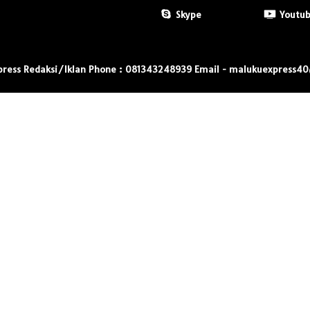
Skype
Youtu
press Redaksi/Iklan Phone : 081343248939 Email - malukuexpress4