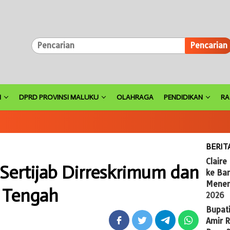
Pencarian
H
DPRD PROVINSI MALUKU
OLAHRAGA
PENDIDIKAN
R
BERIT
Claire
Sertijab Dirreskrimum dan
ke Ba
Menem
 Tengah
2026
Bupat
Amir 