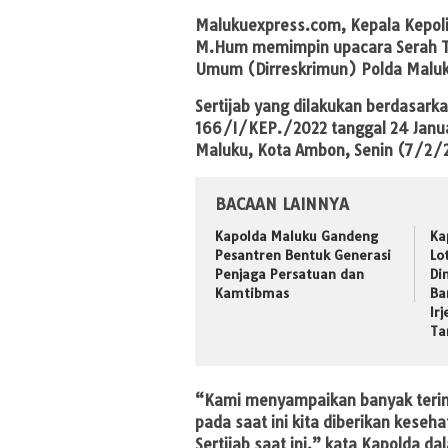
Malukuexpress.com
, Kepala Kepoli
M.Hum memimpin upacara Serah Ter
Umum (Dirreskrimun) Polda Maluk
Sertijab yang dilakukan berdasark
166/I/KEP./2022 tanggal 24 Janua
Maluku, Kota Ambon, Senin (7/2/
BACAAN LAINNYA
Kapolda Maluku Gandeng
Ka
Pesantren Bentuk Generasi
Lo
Penjaga Persatuan dan
Di
Kamtibmas
Ba
Ir
Ta
“Kami menyampaikan banyak teri
pada saat ini kita diberikan kese
Sertijab saat ini,” kata Kapolda d