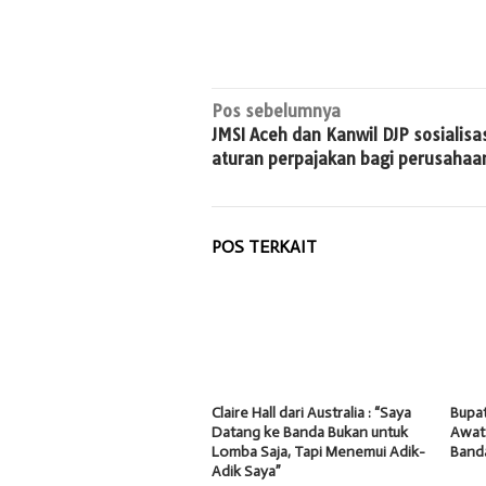
Navigasi
Pos sebelumnya
JMSI Aceh dan Kanwil DJP sosialisa
pos
aturan perpajakan bagi perusahaa
POS TERKAIT
Claire Hall dari Australia : “Saya
Bupat
Datang ke Banda Bukan untuk
Awat
Lomba Saja, Tapi Menemui Adik-
Band
Adik Saya”