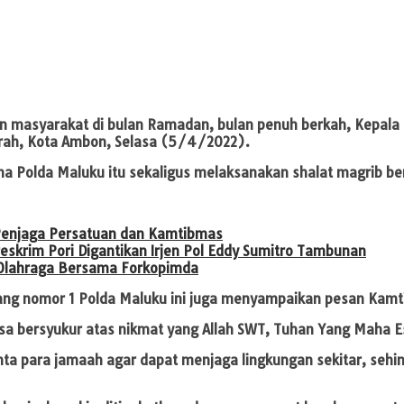
masyarakat di bulan Ramadan, bulan penuh berkah, Kepala Kep
rah, Kota Ambon, Selasa (5/4/2022).
 Polda Maluku itu sekaligus melaksanakan shalat magrib ber
Penjaga Persatuan dan Kamtibmas
reskrim Pori Digantikan Irjen Pol Eddy Sumitro Tambunan
 Olahraga Bersama Forkopimda
rang nomor 1 Polda Maluku ini juga menyampaikan pesan Kam
sa bersyukur atas nikmat yang Allah SWT, Tuhan Yang Maha E
nta para jamaah agar dapat menjaga lingkungan sekitar, seh