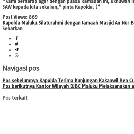
“Kami berharap agar dengan puasa Ramadan ini, ukhuwah 
SAW kepada kita sekalian,” pinta Kapolda. (*
Post Views:
869
Kapolda Maluku.
Silaturahmi dengan Jamaah Masjid An Nur 
Sebarkan
Navigasi pos
Pos sebelumnya
Kapolda Terima Kunjungan Kakanwil Bea Cu
Pos berikutnya
Kantor Wilayah DJBC Maluku Melaksanakan a
Pos terkait