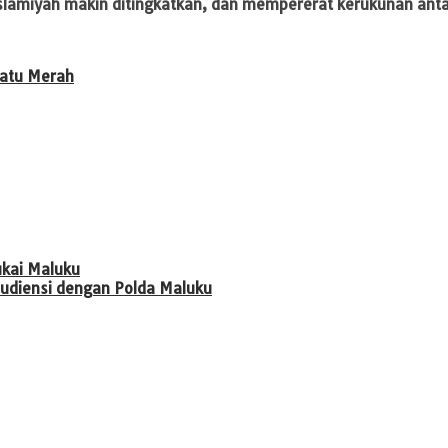
islamiyah makin ditingkatkan, dan mempererat kerukunan a
Batu Merah
kai Maluku
udiensi dengan Polda Maluku