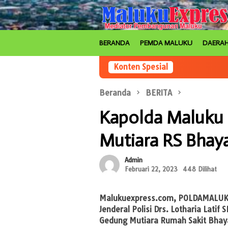
Loncat
ke
konten
BERANDA
PEMDA MALUKU
DAERA
Konten Spesial
Beranda
BERITA
Kapolda Maluku
Mutiara RS Bha
Admin
Februari 22, 2023
448 Dilihat
Malukuexpress.com
, POLDAMALUKU
Jenderal Polisi Drs. Lotharia Lati
Gedung Mutiara Rumah Sakit Bha