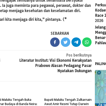
f mengajak semuanya untuk senantiasa bersyukur
Perkua
i. Ia juga meminta para pegawai, perawat, dokter dan
Kodae
tetap menjaga kesehatan dan keselamatan diri.
Race 
i kita menjaga diri kita,” pintanya. (*
2026
Jelang
Mengg
SEBARKAN
Benar
Pahla
Pos berikutnya
i
Literatur Institut: Visi Ekonomi Kerakyatan
PALIN
Prabowo Alasan Pedagang Pasar
Nyatakan Dukungan
ti Maluku Tengah Buka
Bupati Maluku Tengah Zulkarnain
ar Budaya di Banda Neira:
Awat Amir Resmi Tutup Darwin