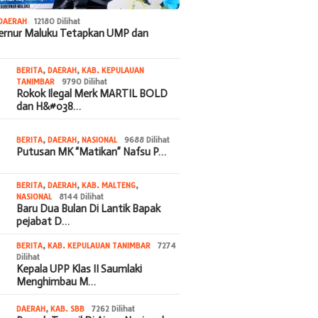
DAERAH
12180 Dilihat
bernur Maluku Tetapkan UMP dan
BERITA
,
DAERAH
,
KAB. KEPULAUAN
TANIMBAR
9790 Dilihat
Rokok Ilegal Merk MARTIL BOLD
dan H&#038…
BERITA
,
DAERAH
,
NASIONAL
9688 Dilihat
Putusan MK “Matikan” Nafsu P…
BERITA
,
DAERAH
,
KAB. MALTENG
,
NASIONAL
8144 Dilihat
Baru Dua Bulan Di Lantik Bapak
pejabat D…
BERITA
,
KAB. KEPULAUAN TANIMBAR
7274
Dilihat
Kepala UPP Klas II Saumlaki
Menghimbau M…
DAERAH
,
KAB. SBB
7262 Dilihat