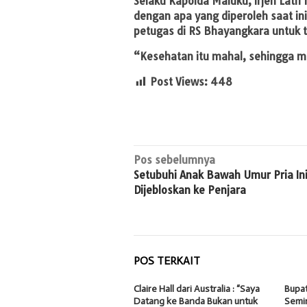
Selaku Kapolda Maluku, Irjen Lati
dengan apa yang diperoleh saat in
petugas di RS Bhayangkara untuk 
“Kesehatan itu mahal, sehingga mar
Post Views:
448
Navigasi
Pos sebelumnya
Setubuhi Anak Bawah Umur Pria In
pos
Dijebloskan ke Penjara
POS TERKAIT
Claire Hall dari Australia : “Saya
Bupa
Datang ke Banda Bukan untuk
Semin