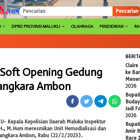
Pencarian
H
DPRD PROVINSI MALUKU
OLAHRAGA
PENDIDIKAN
R
BERIT
Claire
 Soft Opening Gedung
ke Ba
Menem
yangkara Ambon
2026
Bupat
Budaya
Jadi 
2026
- Kepala Kepolisian Daerah Maluku Inspektur
Bupat
f SH., M.Hum meresmikan Unit Hemodialisasi dan
Amir 
yangkara Ambon, Rabu (22/2/2023).
Race 