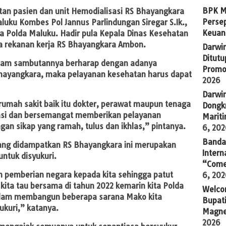
BPK M
an pasien dan unit Hemodialisasi RS Bhayangkara
Persep
aluku Kombes Pol Jannus Parlindungan Siregar S.Ik.,
Keuan
 Polda Maluku. Hadir pula Kepala Dinas Kesehatan
ra rekanan kerja RS Bhayangkara Ambon.
Darwi
Ditutu
dalam sambutannya berharap dengan adanya
Promo
hayangkara, maka pelayanan kesehatan harus dapat
2026
Darwi
rumah sakit baik itu dokter, perawat maupun tenaga
Dongkr
vasi dan bersemangat memberikan pelayanan
Marit
n sikap yang ramah, tulus dan ikhlas,” pintanya.
6, 20
Banda 
yang didampatkan RS Bhayangkara ini merupakan
Intern
ntuk disyukuri.
“Come
ah pemberian negara kepada kita sehingga patut
6, 20
kita tau bersama di tahun 2022 kemarin kita Polda
Welco
lam membangun beberapa sarana Mako kita
Bupati
yukuri,” katanya.
Magne
2026