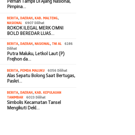
Pernah Tampil Di Ajang Nasional,
Pimpina…
BERITA
,
DAERAH
,
KAB. MALTENG
,
NASIONAL
6907 Dilihat
ROKOK ILEGAL MERK OMNI
BOLD BEREDAR LUAS…
BERITA
,
DAERAH
,
NASIONAL
,
TNI AL
6286
Dilihat
Putra Maluku, Letkol Laut (P)
Frejhon da…
BERITA
,
PEMDA MALUKU
6056 Dilihat
Alas Sepatu Bolong Saat Bertugas,
Paskri…
BERITA
,
DAERAH
,
KAB. KEPULAUAN
TANIMBAR
6023 Dilihat
Simbolis Kecamatan Tansel
Mengikuti Dekl…