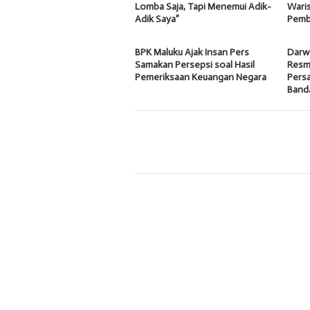
Lomba Saja, Tapi Menemui Adik-
Waris
Adik Saya”
Pemb
BPK Maluku Ajak Insan Pers
Darw
Samakan Persepsi soal Hasil
Resmi
Pemeriksaan Keuangan Negara
Pers
Band