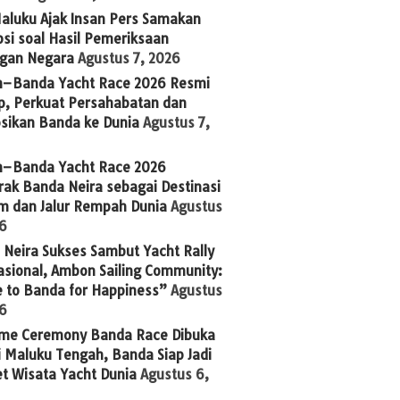
aluku Ajak Insan Pers Samakan
si soal Hasil Pemeriksaan
gan Negara
Agustus 7, 2026
n–Banda Yacht Race 2026 Resmi
p, Perkuat Persahabatan dan
sikan Banda ke Dunia
Agustus 7,
n–Banda Yacht Race 2026
ak Banda Neira sebagai Destinasi
im dan Jalur Rempah Dunia
Agustus
26
Neira Sukses Sambut Yacht Rally
asional, Ambon Sailing Community:
 to Banda for Happiness”
Agustus
26
me Ceremony Banda Race Dibuka
 Maluku Tengah, Banda Siap Jadi
t Wisata Yacht Dunia
Agustus 6,