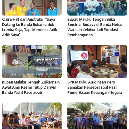
Claire Hall dari Australia : “Saya
Bupati Maluku Tengah Buka
Datang ke Banda Bukan untuk
Seminar Budaya di Banda Neira:
Lomba Saja, Tapi Menemui Adik-
Warisan Leluhur Jadi Fondasi
Adik Saya”
Pembangunan
Bupati Maluku Tengah Zulkarnain
BPK Maluku Ajak Insan Pers
Awat Amir Resmi Tutup Darwin
Samakan Persepsi soal Hasil
Banda Yacht Race 2026
Pemeriksaan Keuangan Negara