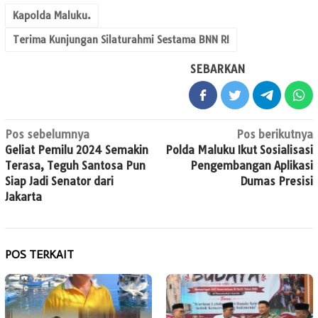
Kapolda Maluku.
Terima Kunjungan Silaturahmi Sestama BNN RI
SEBARKAN
Navigasi
Pos sebelumnya
Pos berikutnya
Geliat Pemilu 2024 Semakin
Polda Maluku Ikut Sosialisasi
pos
Terasa, Teguh Santosa Pun
Pengembangan Aplikasi
Siap Jadi Senator dari
Dumas Presisi
Jakarta
POS TERKAIT