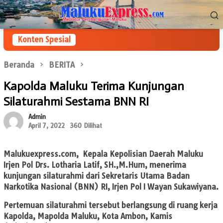
Loncat
Menu
ke
Mobile
konten
Konten Spesial
Beranda
BERITA
Kapolda Maluku Terima Kunjungan
Silaturahmi Sestama BNN RI
Admin
April 7, 2022
360 Dilihat
Malukuexpress.com
, Kepala Kepolisian Daerah Maluku
Irjen Pol Drs. Lotharia Latif, SH.,M.Hum, menerima
kunjungan silaturahmi dari Sekretaris Utama Badan
Narkotika Nasional (BNN) RI, Irjen Pol I Wayan Sukawiyana.
Pertemuan silaturahmi tersebut berlangsung di ruang kerja
Kapolda, Mapolda Maluku, Kota Ambon, Kamis