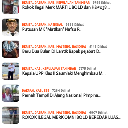
BERITA
,
DAERAH
,
KAB. KEPULAUAN TANIMBAR
9799 Dilihat
Rokok Ilegal Merk MARTIL BOLD dan H&#038…
BERITA
,
DAERAH
,
NASIONAL
9688 Dilihat
Putusan MK “Matikan” Nafsu P…
BERITA
,
DAERAH
,
KAB. MALTENG
,
NASIONAL
8145 Dilihat
Baru Dua Bulan Di Lantik Bapak pejabat D…
BERITA
,
KAB. KEPULAUAN TANIMBAR
7275 Dilihat
Kepala UPP Klas II Saumlaki Menghimbau M…
DAERAH
,
KAB. SBB
7264 Dilihat
Pernah Tampil Di Ajang Nasional, Pimpina…
BERITA
,
DAERAH
,
KAB. MALTENG
,
NASIONAL
6907 Dilihat
ROKOK ILEGAL MERK OMNI BOLD BEREDAR LUAS…