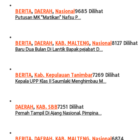
BERITA
,
DAERAH
,
Nasional
9685 Dilihat
Putusan MK “Matikan” Nafsu P…
BERITA
,
DAERAH
,
KAB. MALTENG
,
Nasional
8127 Dilihat
Baru Dua Bulan Di Lantik Bapak pejabat D…
BERITA
,
Kab. Kepulauan Tanimbar
7269 Dilihat
Kepala UPP Klas II Saumlaki Menghimbau M…
DAERAH
,
KAB. SBB
7251 Dilihat
Pernah Tampil Di Ajang Nasional, Pimpina…
BERITA
,
DAERAH
,
KAB. MALTENG
,
Nasional
6874