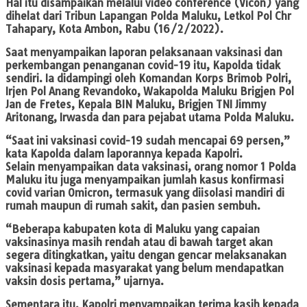
Hal itu disampaikan melalui video conference (Vicon) yang
dihelat dari Tribun Lapangan Polda Maluku, Letkol Pol Chr
Tahapary, Kota Ambon, Rabu (16/2/2022).
Saat menyampaikan laporan pelaksanaan vaksinasi dan
perkembangan penanganan covid-19 itu, Kapolda tidak
sendiri. Ia didampingi oleh Komandan Korps Brimob Polri,
Irjen Pol Anang Revandoko, Wakapolda Maluku Brigjen Pol
Jan de Fretes, Kepala BIN Maluku, Brigjen TNI Jimmy
Aritonang, Irwasda dan para pejabat utama Polda Maluku.
“Saat ini vaksinasi covid-19 sudah mencapai 69 persen,”
kata Kapolda dalam laporannya kepada Kapolri.
Selain menyampaikan data vaksinasi, orang nomor 1 Polda
Maluku itu juga menyampaikan jumlah kasus konfirmasi
covid varian Omicron, termasuk yang diisolasi mandiri di
rumah maupun di rumah sakit, dan pasien sembuh.
“Beberapa kabupaten kota di Maluku yang capaian
vaksinasinya masih rendah atau di bawah target akan
segera ditingkatkan, yaitu dengan gencar melaksanakan
vaksinasi kepada masyarakat yang belum mendapatkan
vaksin dosis pertama,” ujarnya.
Sementara itu, Kapolri menyampaikan terima kasih kepada