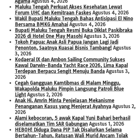
Agama
Agustus 4, 2026
Maluku Tengah Perkuat Akses Kesehatan Lewat
Forum UHC dan Kemitraan Faskes
Agustus 4, 2026
Wakil Bupati Maluku Tengah Bahas Antisipasi El Nino
Bersama BMKG Amahai
Agustus 4, 2026
Bupati Maluku Tengah Resmi Buka Diklat Paskibraka
2026 di Hotel One May Masohi
Agustus 3, 2026
Tokoh Papua: Anak Asli Papua Jangan Lagi Jadi
Penonton, Saatnya Kuasai Bisnis Tambang!
Agustus
3, 2026
Kodaeral IX dan Ambon Sailing Community Sukses
Kawal Darwin-Banda Yacht Race 2026, Lima Kapal
Terdepan Berpacu Sengit Menuju Banda
Agustus 3,
2026
Cegah Gangguan Kamtibmas di Malam Minggu,
Wakapolda Maluku Pimpin Langsung Patroli Blue
Light
Agustus 2, 2026
Anak Hi. Amrin Minta Penjelasan Mekanisme
Penanganan Kasus yang Menjerat Ayahnya
Agustus 2,
2026
Alami kebocoran, 5 awak Kapal Yuni Bahari berhasil
diselamatkan Tim SAR Gabungan
Agustus 1, 2026
HEBOH! Diduga Dana PIP Tak Disalurkan Selama
Bertahun-Tahun, Ratusan Wali Murid Ancam Tolak