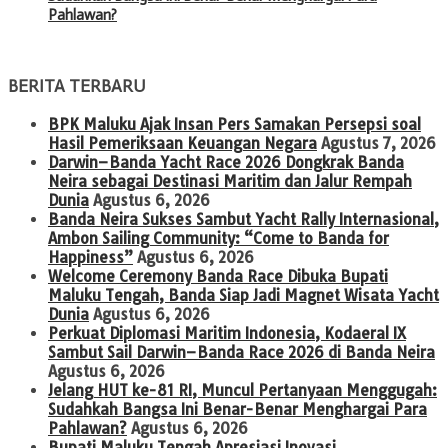
Pahlawan?
BERITA TERBARU
BPK Maluku Ajak Insan Pers Samakan Persepsi soal
Hasil Pemeriksaan Keuangan Negara
Agustus 7, 2026
Darwin–Banda Yacht Race 2026 Dongkrak Banda
Neira sebagai Destinasi Maritim dan Jalur Rempah
Dunia
Agustus 6, 2026
Banda Neira Sukses Sambut Yacht Rally Internasional,
Ambon Sailing Community: “Come to Banda for
Happiness”
Agustus 6, 2026
Welcome Ceremony Banda Race Dibuka Bupati
Maluku Tengah, Banda Siap Jadi Magnet Wisata Yacht
Dunia
Agustus 6, 2026
Perkuat Diplomasi Maritim Indonesia, Kodaeral IX
Sambut Sail Darwin–Banda Race 2026 di Banda Neira
Agustus 6, 2026
Jelang HUT ke-81 RI, Muncul Pertanyaan Menggugah:
Sudahkah Bangsa Ini Benar-Benar Menghargai Para
Pahlawan?
Agustus 6, 2026
Bupati Maluku Tengah Apresiasi Inovasi