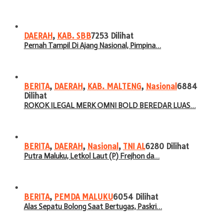
DAERAH
,
KAB. SBB
7253 Dilihat
Pernah Tampil Di Ajang Nasional, Pimpina…
BERITA
,
DAERAH
,
KAB. MALTENG
,
Nasional
6884
Dilihat
ROKOK ILEGAL MERK OMNI BOLD BEREDAR LUAS…
BERITA
,
DAERAH
,
Nasional
,
TNI AL
6280 Dilihat
Putra Maluku, Letkol Laut (P) Frejhon da…
BERITA
,
PEMDA MALUKU
6054 Dilihat
Alas Sepatu Bolong Saat Bertugas, Paskri…