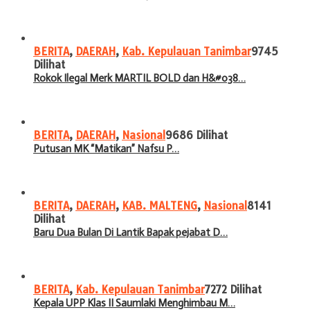
BERITA
,
DAERAH
,
Kab. Kepulauan Tanimbar
9745
Dilihat
Rokok Ilegal Merk MARTIL BOLD dan H&#038…
BERITA
,
DAERAH
,
Nasional
9686 Dilihat
Putusan MK “Matikan” Nafsu P…
BERITA
,
DAERAH
,
KAB. MALTENG
,
Nasional
8141
Dilihat
Baru Dua Bulan Di Lantik Bapak pejabat D…
BERITA
,
Kab. Kepulauan Tanimbar
7272 Dilihat
Kepala UPP Klas II Saumlaki Menghimbau M…