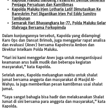
Kapolda Maluku Gandeng Pesantren Bentuk Generasi
Penjaga Persatuan dan Kamtibmas
Kapolda Maluku Irjen Lotharia Latif Dimutasikan Ke
Bareskrim Pori Digantikan Irjen Pol Eddy Sumitro
Tambunan
Semarak Hari Bhayangkara ke-77, Polda Maluku Gelar
Olahraga Bersama Forkopimda
Dalam kunjungannya tersebut, Kapolda yang didampingi
Karo Ops dan Dansat Brimob, juga menggelar rapat analisa
dan evaluasi (Anev) bersama Kapolresta Ambon dan
Direktur Intelkam Polda Maluku.
“Hari ini kami menggelar Anev juga untuk mengantisipasi
keamanan arus balik mudik dan beberapa kegiatan
masyarakat,” kata Kapolda.
Setelah anev, Kapolda meluangkan waktu untuk shalat
jumat bersama anggota dan masyarakat di Masjid Al-
Wahyu. Ia juga memberikan pesan kamtibmas usai shalat
jumat.
“Saya sangat bahagia bisa hadir dan melaksanakan Shalat
Jumat di sini bersama para anggota dan masyarakat,” kata
Kapolda.