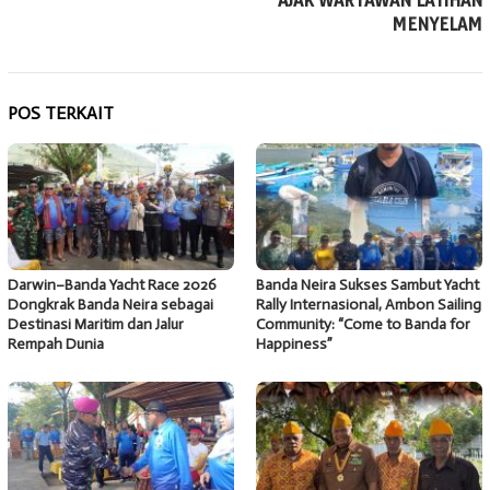
AJAK WARTAWAN LATIHAN
MENYELAM
POS TERKAIT
Darwin–Banda Yacht Race 2026
Banda Neira Sukses Sambut Yacht
Dongkrak Banda Neira sebagai
Rally Internasional, Ambon Sailing
Destinasi Maritim dan Jalur
Community: “Come to Banda for
Rempah Dunia
Happiness”