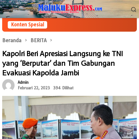
Loncat
Menu
ke
Mobile
konten
Konten Spesial
Beranda
BERITA
Kapolri Beri Apresiasi Langsung ke TNI
yang ‘Berputar’ dan Tim Gabungan
Evakuasi Kapolda Jambi
Admin
Februari 22, 2023
394 Dilihat