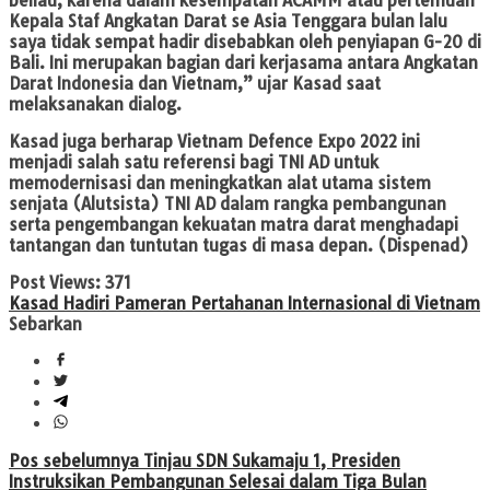
beliau, karena dalam kesempatan ACAMM atau pertemuan
Kepala Staf Angkatan Darat se Asia Tenggara bulan lalu
saya tidak sempat hadir disebabkan oleh penyiapan G-20 di
Bali. Ini merupakan bagian dari kerjasama antara Angkatan
Darat Indonesia dan Vietnam,” ujar Kasad saat
melaksanakan dialog.
Kasad juga berharap Vietnam Defence Expo 2022 ini
menjadi salah satu referensi bagi TNI AD untuk
memodernisasi dan meningkatkan alat utama sistem
senjata (Alutsista) TNI AD dalam rangka pembangunan
serta pengembangan kekuatan matra darat menghadapi
tantangan dan tuntutan tugas di masa depan. (Dispenad)
Post Views:
371
Kasad Hadiri Pameran Pertahanan Internasional di Vietnam
Sebarkan
Navigasi
Pos sebelumnya
Tinjau SDN Sukamaju 1, Presiden
Instruksikan Pembangunan Selesai dalam Tiga Bulan