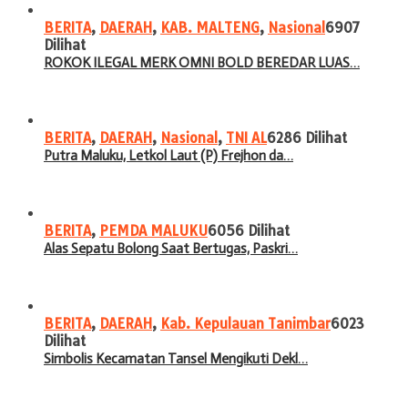
BERITA
,
DAERAH
,
KAB. MALTENG
,
Nasional
6907
Dilihat
ROKOK ILEGAL MERK OMNI BOLD BEREDAR LUAS…
BERITA
,
DAERAH
,
Nasional
,
TNI AL
6286 Dilihat
Putra Maluku, Letkol Laut (P) Frejhon da…
BERITA
,
PEMDA MALUKU
6056 Dilihat
Alas Sepatu Bolong Saat Bertugas, Paskri…
BERITA
,
DAERAH
,
Kab. Kepulauan Tanimbar
6023
Dilihat
Simbolis Kecamatan Tansel Mengikuti Dekl…