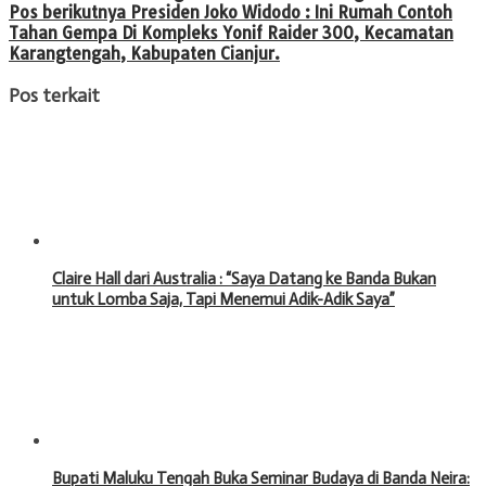
pos
Pos berikutnya
Presiden Joko Widodo : Ini Rumah Contoh
Tahan Gempa Di Kompleks Yonif Raider 300, Kecamatan
Karangtengah, Kabupaten Cianjur.
Pos terkait
Claire Hall dari Australia : “Saya Datang ke Banda Bukan
untuk Lomba Saja, Tapi Menemui Adik-Adik Saya”
Bupati Maluku Tengah Buka Seminar Budaya di Banda Neira: