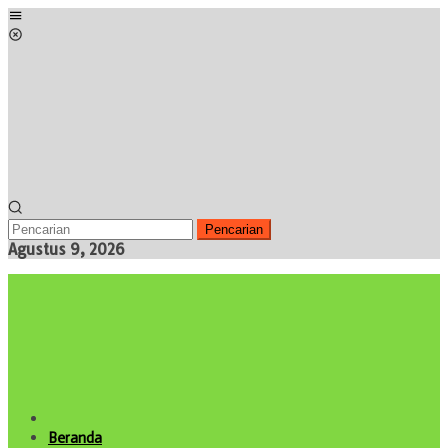
Loncat
Menu
ke
Mobile
konten
Pencarian
Agustus 9, 2026
Beranda