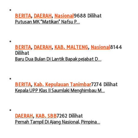
BERITA
,
DAERAH
,
Nasional
9688 Dilihat
Putusan MK “Matikan” Nafsu P…
BERITA
,
DAERAH
,
KAB. MALTENG
,
Nasional
8144
Dilihat
Baru Dua Bulan Di Lantik Bapak pejabat D…
BERITA
,
Kab. Kepulauan Tanimbar
7274 Dilihat
Kepala UPP Klas II Saumlaki Menghimbau M…
DAERAH
,
KAB. SBB
7262 Dilihat
Pernah Tampil Di Ajang Nasional, Pimpina…