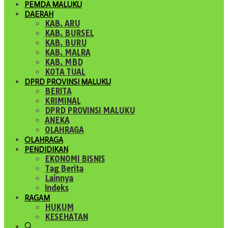
PEMDA MALUKU
DAERAH
KAB. ARU
KAB. BURSEL
KAB. BURU
KAB. MALRA
KAB. MBD
KOTA TUAL
DPRD PROVINSI MALUKU
BERITA
KRIMINAL
DPRD PROVINSI MALUKU
ANEKA
OLAHRAGA
OLAHRAGA
PENDIDIKAN
EKONOMI BISNIS
Tag Berita
Lainnya
Indeks
RAGAM
HUKUM
KESEHATAN