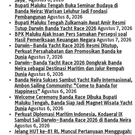
Bupati Maluku Tengah Buka Seminar Budaya di
Banda Neira: Warisan Leluhur Jadi Fondasi
Pembangunan
Agustus 8, 2026
Bupati Maluku Tengah Zulkarnain Awat Amir Resmi
Tutup Darwin Banda Yacht Race 2026
Agustus 7, 2026
BPK Maluku Ajak Insan Pers Samakan Persepsi soal
Hasil Pemeriksaan Keuangan Negara
Agustus 7, 2026
Darwin–Banda Yacht Race 2026 Resmi Ditutup,
Perkuat Persahabatan dan Promosikan Banda ke
Dunia
Agustus 7, 2026
Darwin–Banda Yacht Race 2026 Dongkrak Banda
Neira sebagai Destinasi Maritim dan Jalur Rempah
Dunia
Agustus 6, 2026
Banda Neira Sukses Sambut Yacht Rally Internasional,
Ambon Sailing Community: “Come to Banda for
Happiness”
Agustus 6, 2026
Welcome Ceremony Banda Race Dibuka Bupati
Maluku Tengah, Banda Siap Jadi Magnet Wisata Yacht
Dunia
Agustus 6, 2026
Perkuat Diplomasi Maritim Indonesia, Kodaeral IX
Sambut Sail Darwin–Banda Race 2026 di Banda Neira
Agustus 6, 2026
Jelang HUT ke-81 RI, Muncul Pertanyaan Menggugah: