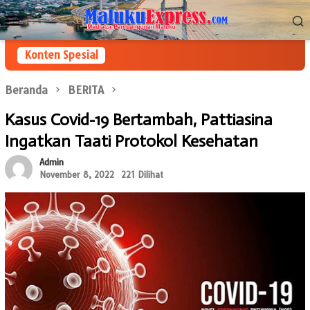
Loncat
Menu
ke
Mobile
konten
Konten Spesial
Beranda
BERITA
Kasus Covid-19 Bertambah, Pattiasina
Ingatkan Taati Protokol Kesehatan
Admin
November 8, 2022
221 Dilihat