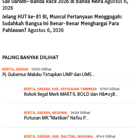
Sail Darwin–Banda Race 2026 di Banda Neira
Agustus 6,
2026
Jelang HUT ke-81 RI, Muncul Pertanyaan Menggugah:
Sudahkah Bangsa Ini Benar-Benar Menghargai Para
Pahlawan?
Agustus 6, 2026
PALING BANYAK DILIHAT
BERITA
,
DAERAH
12180 Dilihat
Pj. Gubernur Maluku Tetapkan UMP dan UMS…
BERITA
,
DAERAH
,
KAB. KEPULAUAN TANIMBAR
9790 Dilihat
Rokok Ilegal Merk MARTIL BOLD dan H&#038…
BERITA
,
DAERAH
,
NASIONAL
9688 Dilihat
Putusan MK “Matikan” Nafsu P…
BERITA
,
DAERAH
,
KAB. MALTENG
,
NASIONAL
8144 Dilihat