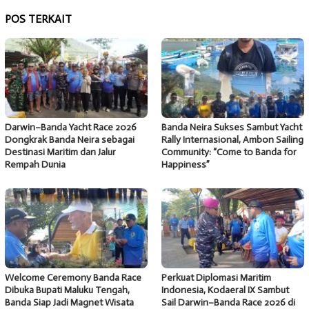
POS TERKAIT
Darwin–Banda Yacht Race 2026
Banda Neira Sukses Sambut Yacht
Dongkrak Banda Neira sebagai
Rally Internasional, Ambon Sailing
Destinasi Maritim dan Jalur
Community: “Come to Banda for
Rempah Dunia
Happiness”
Welcome Ceremony Banda Race
Perkuat Diplomasi Maritim
Dibuka Bupati Maluku Tengah,
Indonesia, Kodaeral IX Sambut
Banda Siap Jadi Magnet Wisata
Sail Darwin–Banda Race 2026 di