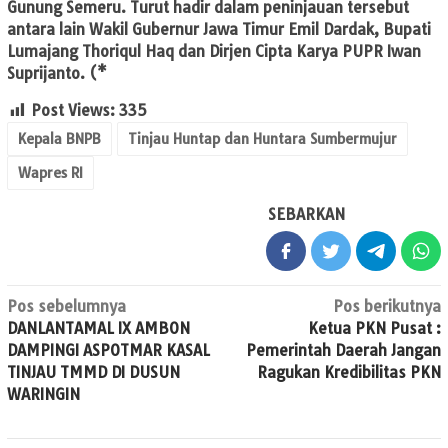
Gunung Semeru. Turut hadir dalam peninjauan tersebut
antara lain Wakil Gubernur Jawa Timur Emil Dardak, Bupati
Lumajang Thoriqul Haq dan Dirjen Cipta Karya PUPR Iwan
Suprijanto. (*
Post Views:
335
Kepala BNPB
Tinjau Huntap dan Huntara Sumbermujur
Wapres RI
SEBARKAN
Navigasi
Pos sebelumnya
Pos berikutnya
DANLANTAMAL IX AMBON
Ketua PKN Pusat :
pos
DAMPINGI ASPOTMAR KASAL
Pemerintah Daerah Jangan
TINJAU TMMD DI DUSUN
Ragukan Kredibilitas PKN
WARINGIN