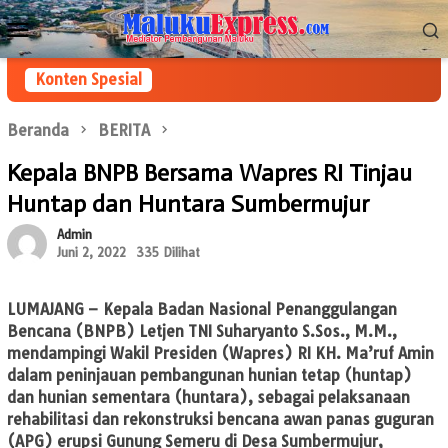
Loncat
Menu
ke
Mobile
konten
Konten Spesial
Beranda
BERITA
Kepala BNPB Bersama Wapres RI Tinjau
Huntap dan Huntara Sumbermujur
Admin
Juni 2, 2022
335 Dilihat
LUMAJANG
– Kepala Badan Nasional Penanggulangan
Bencana (BNPB) Letjen TNI Suharyanto S.Sos., M.M.,
mendampingi Wakil Presiden (Wapres) RI KH. Ma’ruf Amin
dalam peninjauan pembangunan hunian tetap (huntap)
dan hunian sementara (huntara), sebagai pelaksanaan
rehabilitasi dan rekonstruksi bencana awan panas guguran
(APG) erupsi Gunung Semeru di Desa Sumbermujur,