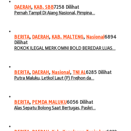
DAERAH
,
KAB. SBB
7258 Dilihat
Pernah Tampil Di Ajang Nasional, Pimpina…
BERITA
,
DAERAH
,
KAB. MALTENG
,
Nasional
6894
Dilihat
ROKOK ILEGAL MERK OMNI BOLD BEREDAR LUAS…
BERITA
,
DAERAH
,
Nasional
,
TNI AL
6285 Dilihat
Putra Maluku, Letkol Laut (P) Frejhon da…
BERITA
,
PEMDA MALUKU
6056 Dilihat
Alas Sepatu Bolong Saat Bertugas, Paskri…