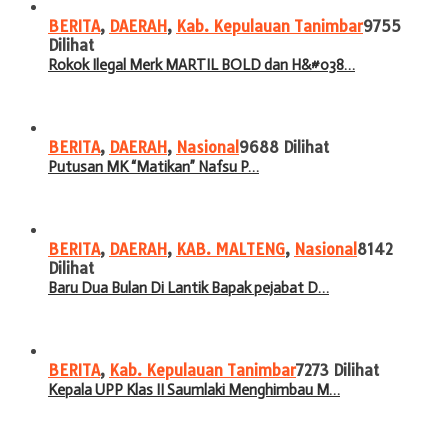
BERITA
,
DAERAH
,
Kab. Kepulauan Tanimbar
9755
Dilihat
Rokok Ilegal Merk MARTIL BOLD dan H&#038…
BERITA
,
DAERAH
,
Nasional
9688 Dilihat
Putusan MK “Matikan” Nafsu P…
BERITA
,
DAERAH
,
KAB. MALTENG
,
Nasional
8142
Dilihat
Baru Dua Bulan Di Lantik Bapak pejabat D…
BERITA
,
Kab. Kepulauan Tanimbar
7273 Dilihat
Kepala UPP Klas II Saumlaki Menghimbau M…