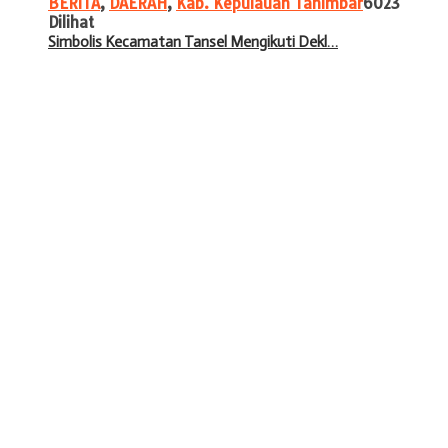
BERITA
,
DAERAH
,
Kab. Kepulauan Tanimbar
6023
Dilihat
Simbolis Kecamatan Tansel Mengikuti Dekl…