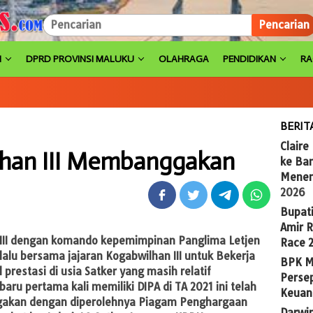
Pencarian
H
DPRD PROVINSI MALUKU
OLAHRAGA
PENDIDIKAN
R
BERIT
Claire
lhan III Membanggakan
ke Ba
Menem
2026
Bupat
Amir 
III dengan komando kepemimpinan Panglima Letjen
Race 
lalu bersama jajaran Kogabwilhan III untuk Bekerja
BPK M
 prestasi di usia Satker yang masih relatif
Persep
aru pertama kali memiliki DIPA di TA 2021 ini telah
Keuan
gakan dengan diperolehnya Piagam Penghargaan
Darwi