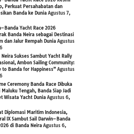
p, Perkuat Persahabatan dan
sikan Banda ke Dunia
Agustus 7,
n–Banda Yacht Race 2026
ak Banda Neira sebagai Destinasi
im dan Jalur Rempah Dunia
Agustus
26
Neira Sukses Sambut Yacht Rally
asional, Ambon Sailing Community:
 to Banda for Happiness”
Agustus
26
me Ceremony Banda Race Dibuka
 Maluku Tengah, Banda Siap Jadi
t Wisata Yacht Dunia
Agustus 6,
t Diplomasi Maritim Indonesia,
ral IX Sambut Sail Darwin–Banda
2026 di Banda Neira
Agustus 6,