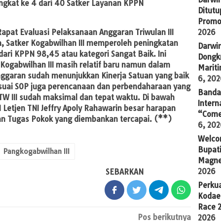
ingkat ke 4 dari 40 Satker Layanan KPPN
Ditutu
Promo
Rapat Evaluasi Pelaksanaan Anggaran Triwulan III
2026
, Satker Kogabwilhan III memperoleh peningkatan
Darwi
dari KPPN 98,45 atau kategori Sangat Baik. Ini
Dongkr
 Kogabwilhan III masih relatif baru namun dalam
Marit
ggaran sudah menunjukkan Kinerja Satuan yang baik
6, 20
esuai SOP juga perencanaan dan perbendaharaan yang
Banda 
TW III sudah maksimal dan tepat waktu. Di bawah
Intern
Letjen TNI Jeffry Apoly Rahawarin besar harapan
“Come
an Tugas Pokok yang diembankan tercapai.
(**)
6, 20
Welco
Bupati
Pangkogabwilhan III
Magne
2026
SEBARKAN
Perkua
Kodae
Race 
Pos berikutnya
2026