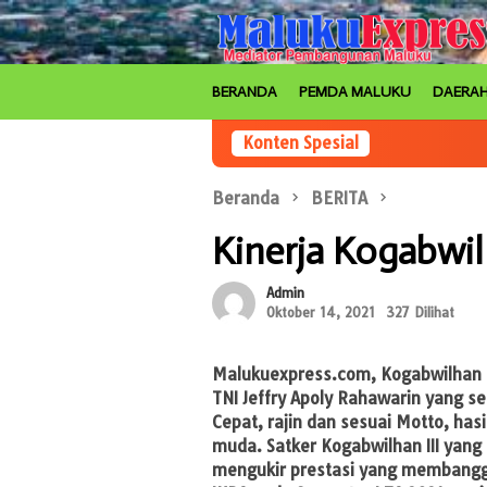
Loncat
ke
konten
BERANDA
PEMDA MALUKU
DAERA
Konten Spesial
Beranda
BERITA
Kinerja Kogabwi
Admin
Oktober 14, 2021
327 Dilihat
Malukuexpress.com,
Kogabwilhan 
TNI Jeffry Apoly Rahawarin yang se
Cepat, rajin dan sesuai Motto, hasil
muda. Satker Kogabwilhan III yang b
mengukir prestasi yang membang