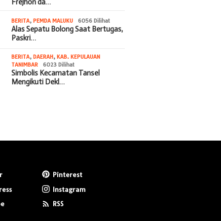
Frejhon da…
BERITA
,
PEMDA MALUKU
6056 Dilihat
Alas Sepatu Bolong Saat Bertugas,
Paskri…
BERITA
,
DAERAH
,
KAB. KEPULAUAN
TANIMBAR
6023 Dilihat
Simbolis Kecamatan Tansel
Mengikuti Dekl…
r
Pinterest
ress
Instagram
be
RSS