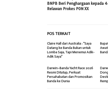
BNPB Beri Penghargaan kepada 
pos
Relawan Prokes PON XX
POS TERKAIT
Claire Hall dari Australia : “Saya
Bupat
Datang ke Banda Bukan untuk
Awat
Lomba Saja, Tapi Menemui Adik-
Band
Adik Saya”
Darwin–Banda Yacht Race 2026
Darw
Resmi Ditutup, Perkuat
Dong
Persahabatan dan Promosikan
Desti
Banda ke Dunia
Remp