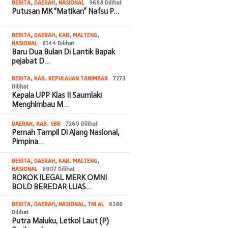
BERITA
,
DAERAH
,
NASIONAL
9688 Dilihat
Putusan MK “Matikan” Nafsu P…
BERITA
,
DAERAH
,
KAB. MALTENG
,
NASIONAL
8144 Dilihat
Baru Dua Bulan Di Lantik Bapak
pejabat D…
BERITA
,
KAB. KEPULAUAN TANIMBAR
7273
Dilihat
Kepala UPP Klas II Saumlaki
Menghimbau M…
DAERAH
,
KAB. SBB
7260 Dilihat
Pernah Tampil Di Ajang Nasional,
Pimpina…
BERITA
,
DAERAH
,
KAB. MALTENG
,
NASIONAL
6907 Dilihat
ROKOK ILEGAL MERK OMNI
BOLD BEREDAR LUAS…
BERITA
,
DAERAH
,
NASIONAL
,
TNI AL
6286
Dilihat
Putra Maluku, Letkol Laut (P)