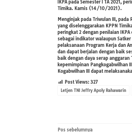
IKPA pada Semester I TA 2021, per
Timika. Kamis (14/10/2021).
Menginjak pada Triwulan III, pada 
yang diselenggarakan KPPN Timika
peringkat 2 dengan penilaian IKPA 
sebagai indikator walaupun Satker
pelaksanaan Program Kerja dan An
dan dapat berjalan dengan baik s
baik dengan daya serap anggaran 
kepemimpinan Pangkogabwilhan III 
Kogabwilhan III dapat melaksanak
Post Views:
327
Letjen TNI Jeffry Apoly Rahawarin
Navigasi
Pos sebelumnya