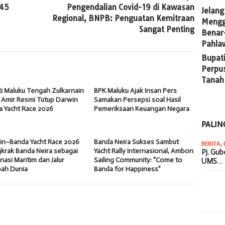
445
Pengendalian Covid-19 di Kawasan
Jelang
Regional, BNPB: Penguatan Kemitraan
Mengg
Sangat Penting
Benar
Pahla
Bupati
Perpu
Tanah
i Maluku Tengah Zulkarnain
BPK Maluku Ajak Insan Pers
 Amir Resmi Tutup Darwin
Samakan Persepsi soal Hasil
a Yacht Race 2026
Pemeriksaan Keuangan Negara
PALIN
in–Banda Yacht Race 2026
Banda Neira Sukses Sambut
BERITA
,
krak Banda Neira sebagai
Yacht Rally Internasional, Ambon
Pj. Gu
nasi Maritim dan Jalur
Sailing Community: “Come to
UMS…
ah Dunia
Banda for Happiness”