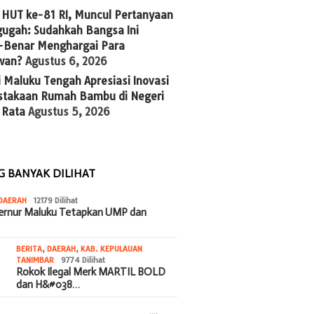
 HUT ke-81 RI, Muncul Pertanyaan
ugah: Sudahkah Bangsa Ini
-Benar Menghargai Para
wan?
Agustus 6, 2026
 Maluku Tengah Apresiasi Inovasi
stakaan Rumah Bambu di Negeri
 Rata
Agustus 5, 2026
G BANYAK DILIHAT
DAERAH
12179 Dilihat
bernur Maluku Tetapkan UMP dan
BERITA
,
DAERAH
,
KAB. KEPULAUAN
TANIMBAR
9774 Dilihat
Rokok Ilegal Merk MARTIL BOLD
dan H&#038…