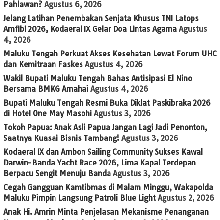
Pahlawan?
Agustus 6, 2026
Jelang Latihan Penembakan Senjata Khusus TNI Latops
Amfibi 2026, Kodaeral IX Gelar Doa Lintas Agama
Agustus
4, 2026
Maluku Tengah Perkuat Akses Kesehatan Lewat Forum UHC
dan Kemitraan Faskes
Agustus 4, 2026
Wakil Bupati Maluku Tengah Bahas Antisipasi El Nino
Bersama BMKG Amahai
Agustus 4, 2026
Bupati Maluku Tengah Resmi Buka Diklat Paskibraka 2026
di Hotel One May Masohi
Agustus 3, 2026
Tokoh Papua: Anak Asli Papua Jangan Lagi Jadi Penonton,
Saatnya Kuasai Bisnis Tambang!
Agustus 3, 2026
Kodaeral IX dan Ambon Sailing Community Sukses Kawal
Darwin-Banda Yacht Race 2026, Lima Kapal Terdepan
Berpacu Sengit Menuju Banda
Agustus 3, 2026
Cegah Gangguan Kamtibmas di Malam Minggu, Wakapolda
Maluku Pimpin Langsung Patroli Blue Light
Agustus 2, 2026
Anak Hi. Amrin Minta Penjelasan Mekanisme Penanganan