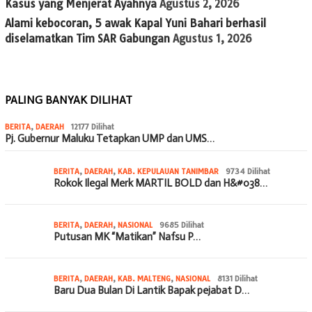
Kasus yang Menjerat Ayahnya
Agustus 2, 2026
Alami kebocoran, 5 awak Kapal Yuni Bahari berhasil
diselamatkan Tim SAR Gabungan
Agustus 1, 2026
PALING BANYAK DILIHAT
BERITA
,
DAERAH
12177 Dilihat
Pj. Gubernur Maluku Tetapkan UMP dan UMS…
BERITA
,
DAERAH
,
KAB. KEPULAUAN TANIMBAR
9734 Dilihat
Rokok Ilegal Merk MARTIL BOLD dan H&#038…
BERITA
,
DAERAH
,
NASIONAL
9685 Dilihat
Putusan MK “Matikan” Nafsu P…
BERITA
,
DAERAH
,
KAB. MALTENG
,
NASIONAL
8131 Dilihat
Baru Dua Bulan Di Lantik Bapak pejabat D…